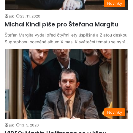
Novinky
jsk
23. 11. 2020
Michal Kindl píše pro Štefana Margitu
Štefan Margita vydal před čtyřmi lety úspěšné a Zlatou deskou
Supraphonu oceněné album X mas. K sváteční tématu se nyní…
Novinky
jsk
13. 5. 2020