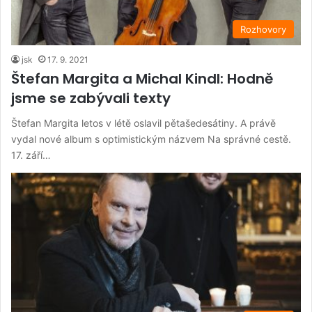
Rozhovory
jsk
17. 9. 2021
Štefan Margita a Michal Kindl: Hodně
jsme se zabývali texty
Štefan Margita letos v létě oslavil pětašedesátiny. A právě
vydal nové album s optimistickým názvem Na správné cestě.
17. září…