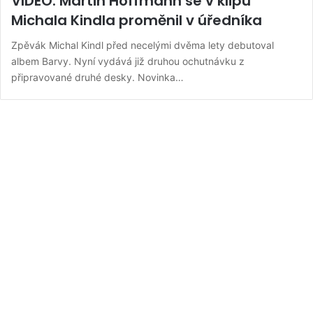
VIDEO: Martin Hoffmann se v klipu
Michala Kindla proměnil v úředníka
Zpěvák Michal Kindl před necelými dvěma lety debutoval
albem Barvy. Nyní vydává již druhou ochutnávku z
připravované druhé desky. Novinka…