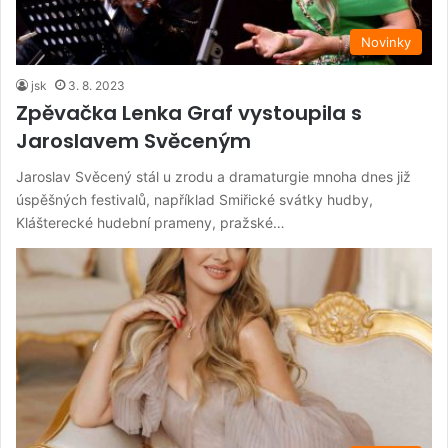
Novinky
jsk
3. 8. 2023
Zpěvačka Lenka Graf vystoupila s
Jaroslavem Svěceným
Jaroslav Svěcený stál u zrodu a dramaturgie mnoha dnes již
úspěšných festivalů, například Smiřické svátky hudby,
Klášterecké hudební prameny, pražské…