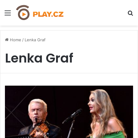
Menu
H
Home
/
Lenka Graf
Lenka Graf