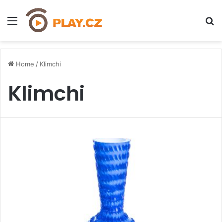
Menu
H
Home
/
Klimchi
Klimchi