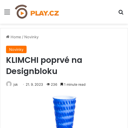
Menu
H
Home
/
Novinky
Novinky
KLIMCHI poprvé na
Designbloku
jsk
21. 9. 2023
236
1 minute read