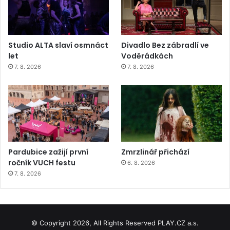
Studio ALTA slaví osmnáct
Divadlo Bez zábradlí ve
let
Voděrádkách
7. 8. 2026
7. 8. 2026
Pardubice zažijí první
Zmrzlinář přichází
ročník VUCH festu
6. 8. 2026
7. 8. 2026
© Copyright 2026, All Rights Reserved PLAY.CZ a.s.