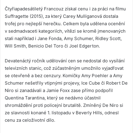
Čtyřiapadesátiletý Francouz získal cenu i za práci na filmu
Suffragette (2015), za který Carey Mulliganová dostala
trofej pro nejlepší herečku. Celkem byla udělena ocenění
v sedmadvaceti kategoriích, vítězi se kromě jmenovaných
stali například i Jane Fonda, Amy Schumer, Ridley Scott,
Will Smith, Benicio Del Toro či Joel Edgerton.
Devatenáctý ročník udělování cen se nedostal do vysílání
televizních stanic, což zúčastněným umožnilo vyjadřovat
se otevřeně a bez cenzury. Komičky Amy Poehler a Amy
Schumer nešetřily vtipnými projevy, Ice Cube či Robert De
Niro si zanadávali a Jamie Foxx zase přímo podpořil
Quentina Tarantina, který se nedávno účastnil
shromáždění proti policejní brutalitě. Zmíněný De Niro si
ze slavnosti konané 1. listopadu v Beverly Hills, odnesl
cenu za celoživotní dílo.