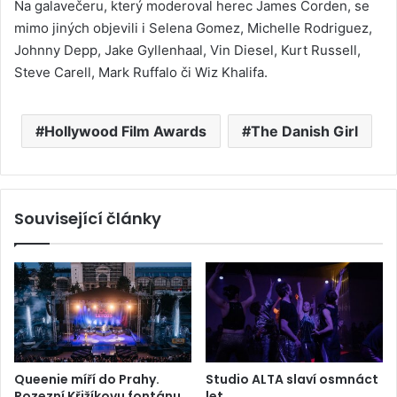
Na galavečeru, který moderoval herec James Corden, se
mimo jiných objevili i Selena Gomez, Michelle Rodriguez,
Johnny Depp, Jake Gyllenhaal, Vin Diesel, Kurt Russell,
Steve Carell, Mark Ruffalo či Wiz Khalifa.
Hollywood Film Awards
The Danish Girl
Související články
Queenie míří do Prahy.
Studio ALTA slaví osmnáct
Rozezní Křižíkovu fontánu
let