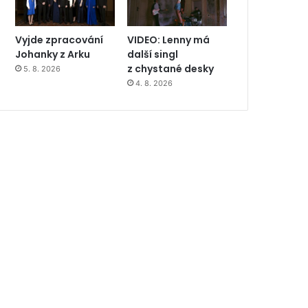
Vyjde zpracování
VIDEO: Lenny má
Johanky z Arku
další singl
z chystané desky
5. 8. 2026
4. 8. 2026