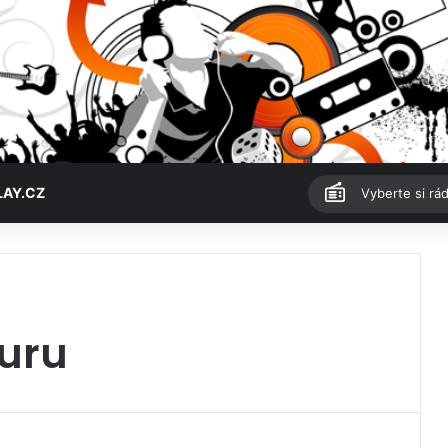
LAY.CZ
Vyberte si rád
turu