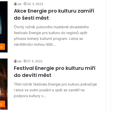
jsk
24. 5. 2023
Akce Energie pro kulturu zamíří
do šesti měst
Čtvrtý ročník putovního hudebně-divadelního
festivalu Energie pro kulturu do regionů opět
přiveze bohatý kulturní program. Letos se
návštěvníci mohou těšit…
ky
jsk
27. 5. 2022
Festival Energie pro kulturu míří
do devíti měst
Třetí ročník festivalu Energie pro kulturu pokračuje
i letos ve svém poslání a opět se zaměří na
podporu kultury v…
ky