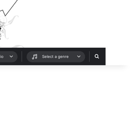
Hledat
io
Select a genre