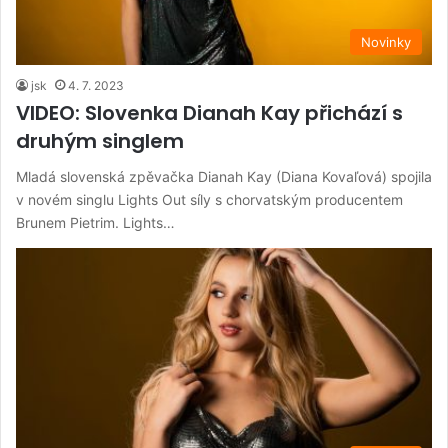
Novinky
jsk
4. 7. 2023
VIDEO: Slovenka Dianah Kay přichází s
druhým singlem
Mladá slovenská zpěvačka Dianah Kay (Diana Kovaľová) spojila
v novém singlu Lights Out síly s chorvatským producentem
Brunem Pietrim. Lights…