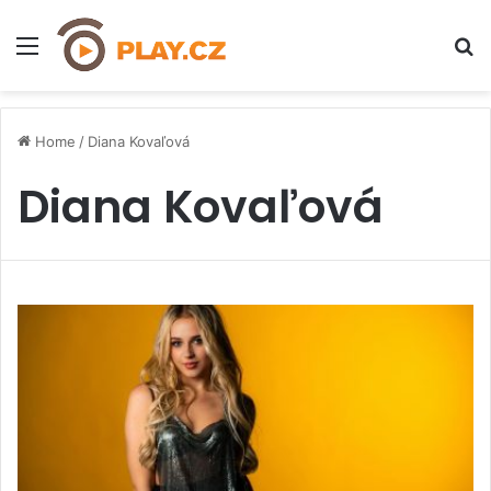
Menu
H
Home
/
Diana Kovaľová
Diana Kovaľová