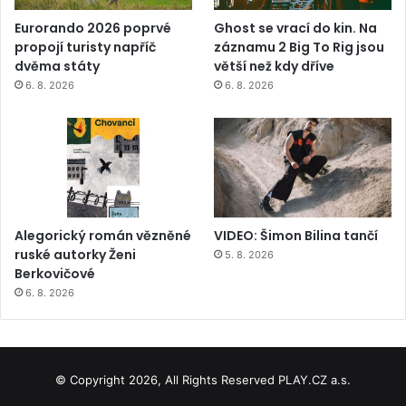
Eurorando 2026 poprvé
Ghost se vrací do kin. Na
propojí turisty napříč
záznamu 2 Big To Rig jsou
dvěma státy
větší než kdy dříve
6. 8. 2026
6. 8. 2026
Alegorický román vězněné
VIDEO: Šimon Bilina tančí
ruské autorky Ženi
5. 8. 2026
Berkovičové
6. 8. 2026
© Copyright 2026, All Rights Reserved PLAY.CZ a.s.