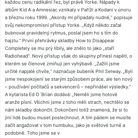
každou cenu radikální řez, byl právě Yorke. Nápady k
albům Kid A a Amnesiac vznikaly v Paříži a Kodani v únoru
a březnu roku 1999. „Akordy mi připadaly nudné,“ popisuje
svůj nekompromisní přístup Yorke. „Když někdo začal
bubnovat pravidelný rytmus, poslal jsem ho s tím do
hajzlu.“ První přehrávky skladby How to Disappear
Completely se mu prý líbily, ale znělo to jako „staří
Radiohead“. Nový přístup však do skupiny přinesl napětí, o
kterém se členové zmiňují jen vyhýbavě. „Zažili jsme
určité napjaté chvíle,“ naznačuje bubeník Phil Selway. „Byli
jsme nespokojení se starým způsobem práce, ale ten nový
– používání počítačů a sekvencerů – nepřinášel výsledky.“
A kytarista Ed O´Brian dodává: „Neměli jsme hotové
aranže písní. Všichni jsme z toho měli strach, nechtělo se
nám skladby dokončit. Dokončení totiž znamená, že si to
jiní lidé budou muset poslechnout. A tím pádem se musíte
začít angažovat v tom humbuku, jako je světové turné a
podobně. Toho jsme se v