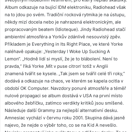
Album odkazuje na bující IDM elektroniku, Radiohead však
na to jdou po svém. Tradiční rocková rytmika je na ústupu,
někdy mizí docela nebo je nahrazená elektronickým, ale
propracovaným beatem (Idioteque). Jindy Radiohead stačí
ambientní atmosféra a Yorkův zdánlivě nesouvislý zpěv.
Příkladem je Everything in Its Right Place, ve které Yorke
naléhavě opakuje: „Yesterday I Woke Up Sucking A
Lemon“. „Hodně lidí si myslí, že je to blábolení. Není to
pravda,“ říká Yorke ‚Mít v puse citron‘ totiž v Anglii
znamená tvářit se kysele. „Tak jsem se tvářil celé tři roky,“
dodává a odkazuje na chaos, ve kterém se kapela ocitla v
období OK Computer. Navzdory ponuré atmosféře a téměř
nulové propagaci se album dostává v USA na první místo
albového žebříčku, zatímco verdikty kritiků jsou smíšené.
Následuje další Grammy za nejlepší alternativní desku.
Amnesiac vychází v červnu roku 2001. Skupina dává jasně
najevo, že nejde o výběr toho, co se na Kid A nevešlo.