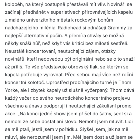
koloběh, na který postupně přestávali mít vliv. Novináři se
začínají předhánět v superlativech přirovnávajících kapelu
z malého univerzitního města k rockovým bohům
nadcházejícího milénia. Radiohead si odnášejí Grammy za
nejlepší alternativní počin. A přemíra chvály se možná
někdy snáší hůř, než když vás kritici bez milosti sestřelí.
Neustálé koncertování, neutuchající zájem, otázky
novinářů, kteří nedovedou být originální nebo se o to snaží
až příliš. To vše představuje obrovský tlak, se kterým se
kapela potřebuje vyrovnat. Před sebou mají více než roční
koncertní kolotoč. Uprostřed probíhajícího turné je Thom
Yorke, ale i zbytek kapely už slušně vyčerpaný. Thom dává
každý večer do svého neurotického koncertního projevu
všechno a únavu podporují i neutuchající zákulisní promo
akce. „Na konci jedné show jsem přišel do šatny, sedl si a
nemohl ze sebe dostat ani slovo. Nemohl jsem mluvit. Lidi
se mě ptali, jestli jsem v pořádku. Slyšel jsem, jak na mě
mluví, ale nerozuměl jsem jim. Měl jsem dost a už jsem se