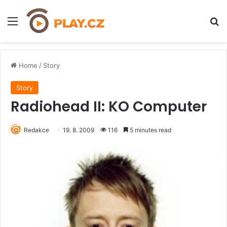
Menu
H
Home
/
Story
Story
Radiohead II: KO Computer
Redakce
19. 8. 2009
116
5 minutes read