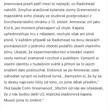
jmenovaná píseň patří mezi to nejlepší, co Radiohead
natočili. Smyčce aranžoval kytarista Jonny Greenwood a
majestátné echo získaly ve studiové postprodukci z
Dorchesterského chrámu z 12. století. Amnesiac zní jako
Kid A, jen moment překvapení už chybí. Kapela
upřednostňuje hru s náladami, nechybí však ani silné
písně. V každém případě se Radiohead na dvou deskách
pocházejících z jednoho období podařilo zbavit vlastního
stínu. Ukázali, že experimentátorství a hledání vlastní
cesty nemusí znamenat rozchod s publikem. Vymezili si
vlastní identitu v hudebním světě a přitom se to jejich
snažení dalo poslouchat. Dokonce se po Amnesiac zase
odhodlali vyrazit na světové turné. „Nemyslím si, že by se
ty desky naprosto lišily od toho, co jsme dělali předtím,“
říká basák Colin Greenwood. „Všichni od nás ale očekávali,
že z nás budou další U2, klasická stadionová kapela.
Museli jsme to změnit.“