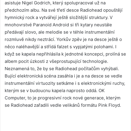
asistuje Nigel Godrich, který spolupracoval už na
předchozím albu. Na své třetí desce Radiohead opouštějí
hymnický rock a vytvářejí ještě složitější struktury. V
mnohovrstvé Paranoid Android si tři kytary neustále
předávají slovo, ale melodie se v téhle instrumentální
rozmluvě nikdy neztrácí. Yorkův zpěv je na desce ještě o
něco naléhavější a střídá falzet s vypjatými polohami. I
když se kapela nepřihlásila k jednotné koncepci, prolíná se
albem pocit úzkosti z všeprostupující technologie.
Neznamená to, že by se Radiohead počítačům vyhýbali.
Bující elektronická scéna zasáhla i je a na desce se vedle
instrumentální virtuozity setkáme i s elektronickými ruchy,
kterým se v budoucnu kapela naprosto oddá. OK
Computer, to je progresivní rock nové generace, kterým
se Radiohead zařadili vedle velikánů formátu Pink Floyd.