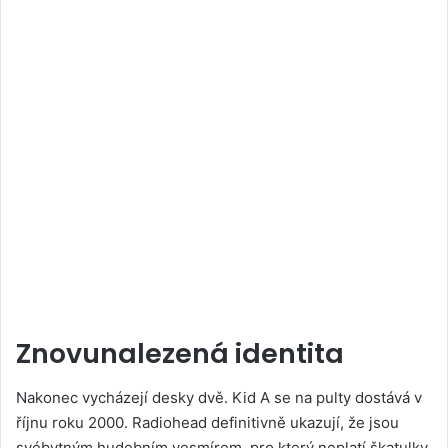
Znovunalezená identita
Nakonec vycházejí desky dvě. Kid A se na pulty dostává v
říjnu roku 2000. Radiohead definitivně ukazují, že jsou
svébytným hudebním vesmírem, pro který neplatí škatulky.