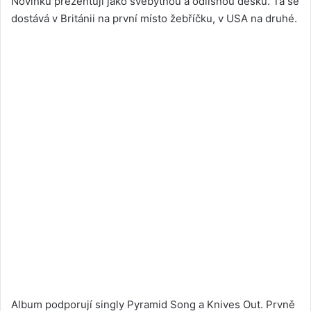
Novinku prezentují jako svébytnou a odlišnou desku. Ta se
dostává v Británii na první místo žebříčku, v USA na druhé.
Album podporují singly Pyramid Song a Knives Out. Prvně