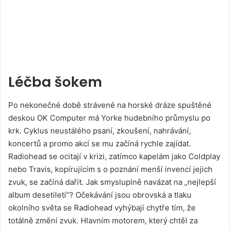
Léčba šokem
Po nekonečné době strávené na horské dráze spuštěné
deskou OK Computer má Yorke hudebního průmyslu po
krk. Cyklus neustálého psaní, zkoušení, nahrávání,
koncertů a promo akcí se mu začíná rychle zajídat.
Radiohead se ocitají v krizi, zatímco kapelám jako Coldplay
nebo Travis, kopírujícím s o poznání menší invencí jejich
zvuk, se začíná dařit. Jak smysluplně navázat na „nejlepší
album desetiletí“? Očekávání jsou obrovská a tlaku
okolního světa se Radiohead vyhýbají chytře tím, že
totálně změní zvuk. Hlavním motorem, který chtěl za