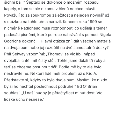
šichni báli.“ Šeptalo se dokonce o možném rozpadu
kapely, o tom se ale nikomu z členů nechce mluvit.
Považují to za soukromou záležitost a nejeden novinář už
s otázkou na tohle téma narazil. Koncem roku 1999 se
nicméně Radiohead musí rozhodnout, co udělají s téměř
padesáti písněmi, které po roce nahrávání s pomocí Nigela
Godriche dokončili. Hlavní otázka zní: dát všechen materiál
na dvojalbum nebo jej rozdělit na dvě samostatné desky?
Phil Selway vzpomíná: „Thomovi se víc líbil nápad
dvojalba, chtěl mít čistý stůl: ‚Tohle jsme dělali tři roky a
teď se chceme posunout dál‘. Podle mě by to ale bylo
nestravitelné. Někteří lidé měli problém už s Kid A.
Představte si, kdyby to bylo dvojalbum. Myslím, že nikdo
by si ho nechtěl poslechnout podruhé.“ Ed O´Brian
souhlasí: „U naší hudby je pětačtyřicet minut dost. Víc
lidské ucho nesnese.“