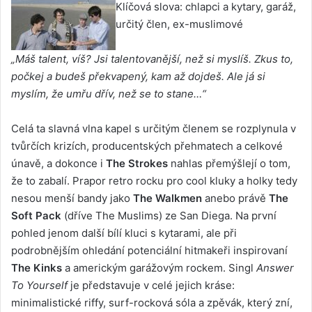
Klíčová slova: chlapci a kytary, garáž,
určitý člen, ex-muslimové
„Máš talent, víš? Jsi talentovanější, než si myslíš. Zkus to,
počkej a budeš překvapený, kam až dojdeš. Ale já si
myslím, že umřu dřív, než se to stane…“
Celá ta slavná vlna kapel s určitým členem se rozplynula v
tvůrčích krizích, producentských přehmatech a celkové
únavě, a dokonce i
The Strokes
nahlas přemýšlejí o tom,
že to zabalí. Prapor retro rocku pro cool kluky a holky tedy
nesou menší bandy jako
The Walkmen
anebo právě
The
Soft Pack
(dříve The Muslims) ze San Diega. Na první
pohled jenom další bílí kluci s kytarami, ale při
podrobnějším ohledání potenciální hitmakeři inspirovaní
The Kinks
a americkým garážovým rockem. Singl
Answer
To Yourself
je představuje v celé jejich kráse:
minimalistické riffy, surf-rocková sóla a zpěvák, který zní,