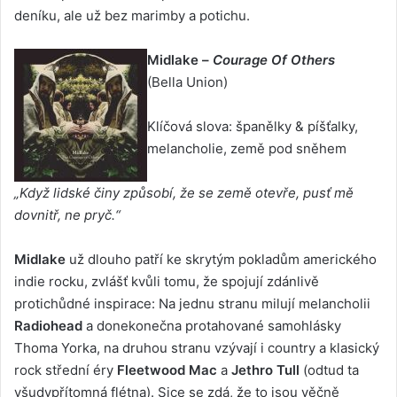
deníku, ale už bez marimby a potichu.
Midlake –
Courage Of Others
(Bella Union)
Klíčová slova: španělky & píšťalky,
melancholie, země pod sněhem
„Když lidské činy způsobí, že se země otevře, pusť mě
dovnitř, ne pryč.“
Midlake
už dlouho patří ke skrytým pokladům amerického
indie rocku, zvlášť kvůli tomu, že spojují zdánlivě
protichůdné inspirace: Na jednu stranu milují melancholii
Radiohead
a donekonečna protahované samohlásky
Thoma Yorka, na druhou stranu vzývají i country a klasický
rock střední éry
Fleetwood Mac
a
Jethro Tull
(odtud ta
všudypřítomná flétna). Sice se zdá, že to jsou věčně