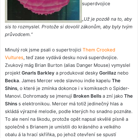
superdvojice
„Už je pozdě na to, aby
sis to rozmyslel. Protože si dovolil zákonům, aby byly tvým
průvodcem.“
Minulý rok jsme psali o supertrojici
Them Crooked
Vultures
, teď zase vydává desku nová superdvojice.
Zvukový mág Brian Burton (alias Danger Mouse) vymyslel
projekt
Gnarls Barkley
a produkoval desky
Gorillaz
nebo
Becka
. James Mercer vede slavnou indie kapelu
The
Shins
, o které je zmínka dokonce i v komiksech o Spider-
Manovi. Dohromady se jmenují
Broken Bells
a zní jako
The
Shins
s elektronikou. Mercer má totiž jedinečný hlas a
skládá výrazné melodie, podle kterých ho snadno poznáte.
To ale není na škodu, protože opět napsal skvělé písně a
společně s Brianem je umístili do krásného a velkého
obalu á la hrací skříňka, po jehož otevření se spustí