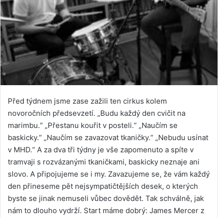
Před týdnem jsme zase zažili ten cirkus kolem
novoročních předsevzetí. „Budu každý den cvičit na
marimbu.“ „Přestanu kouřit v posteli.“ „Naučím se
baskicky.“ „Naučím se zavazovat tkaničky.“ „Nebudu usínat
v MHD.“ A za dva tři týdny je vše zapomenuto a spíte v
tramvaji s rozvázanými tkaničkami, baskicky neznaje ani
slovo. A připojujeme se i my. Zavazujeme se, že vám každý
den přineseme pět nejsympatičtějších desek, o kterých
byste se jinak nemuseli vůbec dovědět. Tak schválně, jak
nám to dlouho vydrží. Start máme dobrý: James Mercer z