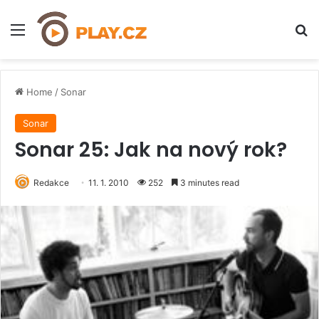
Menu
H
Home
/
Sonar
Sonar
Sonar 25: Jak na nový rok?
Redakce
11. 1. 2010
252
3 minutes read