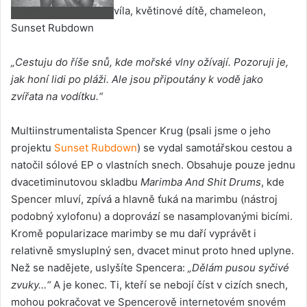
víla, květinové dítě, chameleon,
Sunset Rubdown
„Cestuju do říše snů, kde mořské vlny ožívají. Pozoruji je,
jak honí lidi po pláži. Ale jsou připoutány k vodě jako
zvířata na vodítku.“
Multiinstrumentalista Spencer Krug (psali jsme o jeho
projektu
Sunset Rubdown
) se vydal samotářskou cestou a
natočil sólové EP o vlastních snech. Obsahuje pouze jednu
dvacetiminutovou skladbu
Marimba And Shit Drums
, kde
Spencer mluví, zpívá a hlavně ťuká na marimbu (nástroj
podobný xylofonu) a doprovází se nasamplovanými bicími.
Kromě popularizace marimby se mu daří vyprávět i
relativně smysluplný sen, dvacet minut proto hned uplyne.
Než se nadějete, uslyšíte Spencera:
„Dělám pusou syčivé
zvuky…“
A je konec. Ti, kteří se nebojí číst v cizích snech,
mohou pokračovat ve Spencerově internetovém snovém