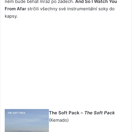
něm bude běhat mráz po zádech.
And So I Watch You
From Afar
strčili všechny své instrumentální soky do
kapsy.
The Soft Pack –
The Soft Pack
(Kemado)