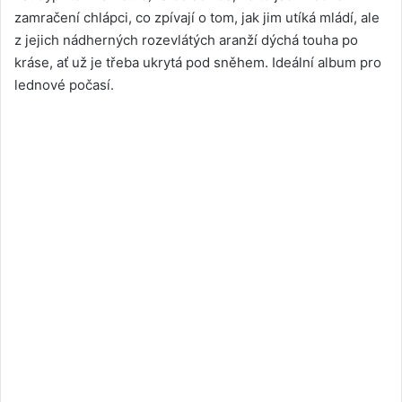
zamračení chlápci, co zpívají o tom, jak jim utíká mládí, ale
z jejich nádherných rozevlátých aranží dýchá touha po
kráse, ať už je třeba ukrytá pod sněhem. Ideální album pro
lednové počasí.