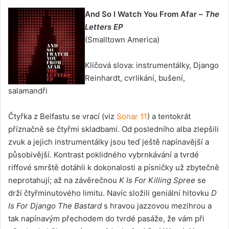
And So I Watch You From Afar –
The
Letters EP
(Smalltown America)
Klíčová slova: instrumentálky, Django
Reinhardt, cvrlikání, bušení,
salamandři
Čtyřka z Belfastu se vrací (viz
Sonar 11
) a tentokrát
příznačně se čtyřmi skladbami. Od posledního alba zlepšili
zvuk a jejich instrumentálky jsou teď ještě napínavější a
působivější. Kontrast poklidného vybrnkávání a tvrdé
riffové smrště dotáhli k dokonalosti a písničky už zbytečně
neprotahují; až na závěrečnou
K Is For Killing Spree
se
drží čtyřminutového limitu. Navíc složili geniální hitovku
D
Is For Django The Bastard
s hravou jazzovou mezihrou a
tak napínavým přechodem do tvrdé pasáže, že vám při