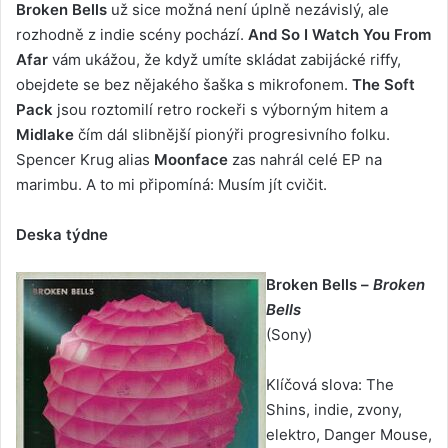
Broken Bells
už sice možná není úplně nezávislý, ale
rozhodně z indie scény pochází.
And So I Watch You From
Afar
vám ukážou, že když umíte skládat zabijácké riffy,
obejdete se bez nějakého šaška s mikrofonem.
The Soft
Pack
jsou roztomilí retro rockeři s výborným hitem a
Midlake
čím dál slibnější pionýři progresivního folku.
Spencer Krug alias
Moonface
zas nahrál celé EP na
marimbu. A to mi připomíná: Musím jít cvičit.
Deska týdne
Broken Bells –
Broken
Bells
(Sony)
Klíčová slova: The
Shins, indie, zvony,
elektro, Danger Mouse,