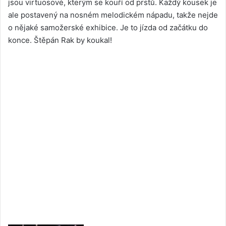
jsou virtuosové, kterým se kouří od prstů. Každý kousek je
ale postavený na nosném melodickém nápadu, takže nejde
o nějaké samožerské exhibice. Je to jízda od začátku do
konce. Štěpán Rak by koukal!