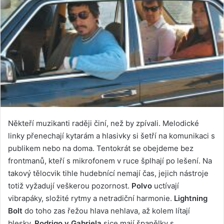
Někteří muzikanti raději činí, než by zpívali. Melodické
linky přenechají kytarám a hlasivky si šetří na komunikaci s
publikem nebo na doma. Tentokrát se obejdeme bez
frontmanů, kteří s mikrofonem v ruce šplhají po lešení. Na
takový tělocvik tihle hudebnící nemají čas, jejich nástroje
totiž vyžadují veškerou pozornost.
Polvo
uctívají
vibrapáky, složité rytmy a netradiční harmonie.
Lightning
Bolt
do toho zas řežou hlava nehlava, až kolem lítají
blesky.
Rodrigo y Gabriela
sice mají španělky s