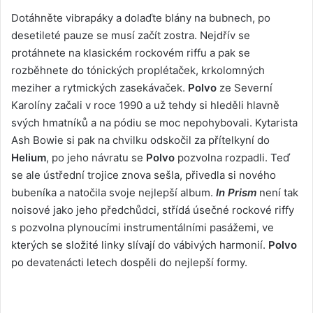
Dotáhněte vibrapáky a dolaďte blány na bubnech, po
desetileté pauze se musí začít zostra. Nejdřív se
protáhnete na klasickém rockovém riffu a pak se
rozběhnete do tónických proplétaček, krkolomných
meziher a rytmických zasekávaček.
Polvo
ze Severní
Karolíny začali v roce 1990 a už tehdy si hleděli hlavně
svých hmatníků a na pódiu se moc nepohybovali. Kytarista
Ash Bowie si pak na chvilku odskočil za přítelkyní do
Helium
, po jeho návratu se
Polvo
pozvolna rozpadli. Teď
se ale ústřední trojice znova sešla, přivedla si nového
bubeníka a natočila svoje nejlepší album.
In Prism
není tak
noisové jako jeho předchůdci, střídá úsečné rockové riffy
s pozvolna plynoucími instrumentálními pasážemi, ve
kterých se složité linky slívají do vábivých harmonií.
Polvo
po devatenácti letech dospěli do nejlepší formy.