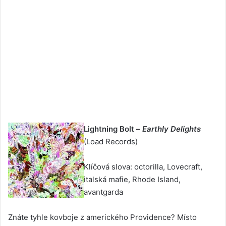
Lightning Bolt –
Earthly Delights
(Load Records)
Klíčová slova: octorilla, Lovecraft,
italská mafie, Rhode Island,
avantgarda
Znáte tyhle kovboje z amerického Providence? Místo