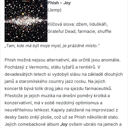
Phish –
Joy
(Jemp)
Klíčová slova: džem, liduškáři,
Grateful Dead, farmacie, shuffle
„Tam, kde má být moje mysl, je prázdné místo.“
Phish možná nejsou alternativní, ale určitě jsou anomálie.
Pocházejí z Vermontu, státu lyžařů a rentiérů. V
devadesátých letech si vydobyli slávu na základě dlouhých
jamů a staromilského country jazz rocku. Na jejich
koncertě bývá tolik drog jako na sjezdu farmaceutiků.
Přestože je jejich muzika na dnešní poměry krotká a
konzervativní, má v sobě nezdolný optimismus a
neuvěřitelnou lehkost. Kapely založené na improvizaci z
desky často znějí ploše, což už se Phish několikrát stalo.
Jejich comebackové album
Joy
ovšem ubralo na jamech a