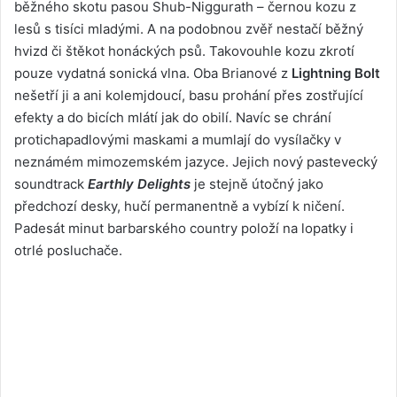
běžného skotu pasou Shub-Niggurath – černou kozu z
lesů s tisíci mladými. A na podobnou zvěř nestačí běžný
hvizd či štěkot honáckých psů. Takovouhle kozu zkrotí
pouze vydatná sonická vlna. Oba Brianové z
Lightning Bolt
nešetří ji a ani kolemjdoucí, basu prohání přes zostřující
efekty a do bicích mlátí jak do obilí. Navíc se chrání
protichapadlovými maskami a mumlají do vysílačky v
neznámém mimozemském jazyce. Jejich nový pastevecký
soundtrack
Earthly Delights
je stejně útočný jako
předchozí desky, hučí permanentně a vybízí k ničení.
Padesát minut barbarského country položí na lopatky i
otrlé posluchače.