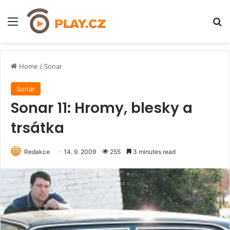
Menu
H
Home
/
Sonar
Sonar
Sonar 11: Hromy, blesky a
trsátka
Redakce
14. 9. 2009
255
3 minutes read