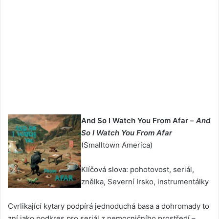
And So I Watch You From Afar –
And
So I Watch You From Afar
(Smalltown America)
Klíčová slova: pohotovost, seriál,
znělka, Severní Irsko, instrumentálky
Cvrlikající kytary podpírá jednoduchá basa a dohromady to
zní jako podkres pro seriál z nemocničního prostředí –