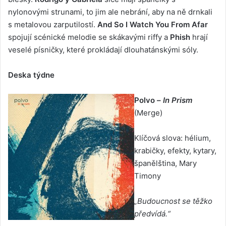
nylonovými strunami, to jim ale nebrání, aby na ně drnkali
s metalovou zarputilostí.
And So I Watch You From Afar
spojují scénické melodie se skákavými riffy a
Phish
hrají
veselé písničky, které prokládají dlouhatánskými sóly.
Deska týdne
Polvo –
In Prism
(Merge)
Klíčová slova: hélium,
krabičky, efekty, kytary,
španělština, Mary
Timony
„Budoucnost se těžko
předvídá.“