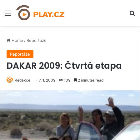
Menu
H
Home
/
Reportáže
Reportáže
DAKAR 2009: Čtvrtá etapa
Redakce
7. 1. 2009
109
2 minutes read