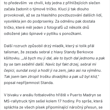
to především ve chvíli, kdy jedna z přihlížejících slečen
začala žadonit o týmové tričko. Kluci ji tak dlouho
provokovali, až se za hlasitého povzbuzování dalších lidí,
vysvlékla jen do podprsenky. Za odměnu pak dostala
tričko, které měl jeden z fotografů už několik dnů
odložené jako špinavé v pytlíku s ponožkami.
Další rozruch způsobil drzý mladík, který si tolik přál
talisman, že zezadu sebral z hlavy Standy Berkovce
kšiltovku. „
Já bych mu ji dal, ale to bych dal jednomu a pak
by se tam seběhli další. Navíc byl fakt drzej, sebral mi
čepici, sundal svoji a hodil ji na zem, jako asi na výměnu.
Tak jsem tam ztropil trošku divadýlko a pak už byl klid,
“
popsal nepříjemnost Standa.
V bivaku v areálu fotbalového hřiště v Puerto Madryn se
MS-rallytruck tým sešel kolem 17 hodiny. Po sprše, která
spláchla ze všech písek připomínající náročný přesun, se