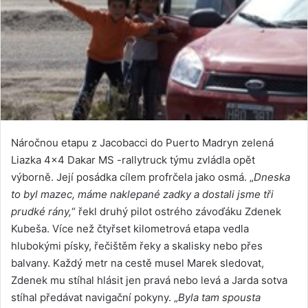
Náročnou etapu z Jacobacci do Puerto Madryn zelená
Liazka 4×4 Dakar MS -rallytruck týmu zvládla opět
výborně. Její posádka cílem profrčela jako osmá. „
Dneska
to byl mazec, máme naklepané zadky a dostali jsme tři
prudké rány,
“ řekl druhý pilot ostrého závoďáku Zdenek
Kubeša. Více než čtyřset kilometrová etapa vedla
hlubokými písky, řečištěm řeky a skalisky nebo přes
balvany. Každý metr na cestě musel Marek sledovat,
Zdenek mu stíhal hlásit jen pravá nebo levá a Jarda sotva
stíhal předávat navigační pokyny. „
Byla tam spousta