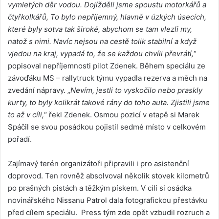
vymletých děr vodou. Dojížděli jsme spoustu motorkářů a
čtyřkolkářů, To bylo nepříjemný, hlavně v úzkých úsecích,
které byly sotva tak široké, abychom se tam vlezli my,
natož s nimi. Navíc nejsou na cestě tolik stabilní a když
vjedou na kraj, vypadá to, že se každou chvíli převrátí,
“
popisoval nepříjemnosti pilot Zdenek. Během speciálu ze
závoďáku MS – rallytruck týmu vypadla rezerva a měch na
zvedání nápravy. „
Nevím, jestli to vyskočilo nebo praskly
kurty, to byly kolikrát takové rány do toho auta. Zjistili jsme
to až v cíli,
“ řekl Zdenek. Osmou pozicí v etapě si Marek
Spáčil se svou posádkou pojistil sedmé místo v celkovém
pořadí.
Zajímavý terén organizátoři připravili i pro asistenční
doprovod. Ten rovněž absolvoval několik stovek kilometrů
po prašných pistách a těžkým pískem. V cíli si osádka
novinářského Nissanu Patrol dala fotografickou přestávku
před cílem speciálu. Press tým zde opět vzbudil rozruch a