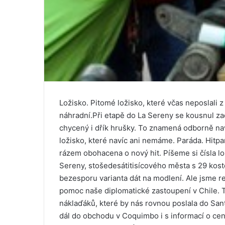
Ložisko. Pitomé ložisko, které včas neposlali
náhradní.Při etapě do La Sereny se kousnul zadní
chycený i dřík hrušky. To znamená odborně nav
ložisko, které navíc ani nemáme. Paráda. Hitp
rázem obohacena o nový hit. Píšeme si čísla lo
Sereny, stošedesátitisícového města s 29 kos
bezesporu varianta dát na modlení. Ale jsme rea
pomoc naše diplomatické zastoupení v Chile. To
náklaďáků, které by nás rovnou poslala do San
dál do obchodu v Coquimbo i s informací o ce