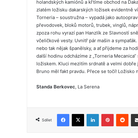
holandských kamiónů a křtíme obchod na Dakar 
zlatém ložisku dakarských ložisek evidentně ví
Torneria – soustružna – vypadá jako autooprav
převodovek, bloků motorů, trubek, vinglů, náp
zpoza rohu vyrazí pan Hanzlík ze Slavností s
včeličkové vesty. Uvnitř pár mašin a sympaťák
nebo tak nějak španělsky, a ať přijdeme za hod
další hodinu odcházíme z „Torneria Mecanica“
ložiskem. Kluci mezitím srdnatě a velmi dobře
Bruno měl fakt pravdu. Přece se točí! Ložisko
Standa Berkovec
, La Serena
Facebook
X
LinkedIn
Pinterest
Reddit
Sdílet