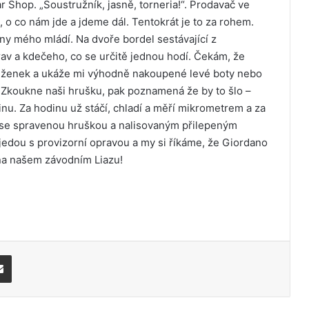
Shop. „Soustružník, jasně, torneria!“. Prodavač ve
, o co nám jde a jdeme dál. Tentokrát je to za rohem.
ny mého mládí. Na dvoře bordel sestávající z
rav a kdečeho, co se určitě jednou hodí. Čekám, že
něženek a ukáže mi výhodně nakoupené levé boty nebo
. Zkoukne naši hrušku, pak poznamená že by to šlo –
inu. Za hodinu už stáčí, chladí a měří mikrometrem a za
 se spravenou hruškou a nalisovaným přilepeným
 jedou s provizorní opravou a my si říkáme, že Giordano
 na našem závodním Liazu!
Share via Email