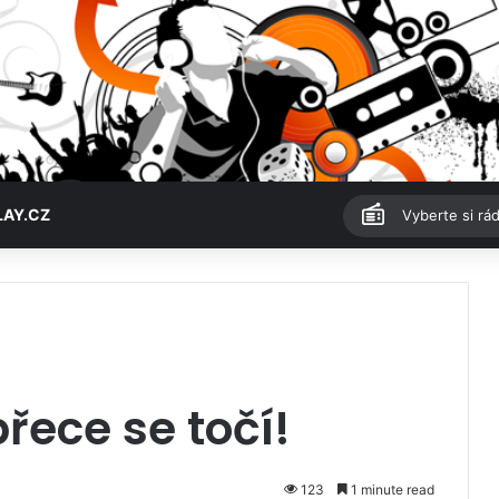
LAY.CZ
Vyberte si rád
řece se točí!
123
1 minute read