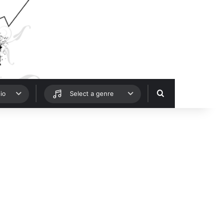
Hledat
io
Select a genre