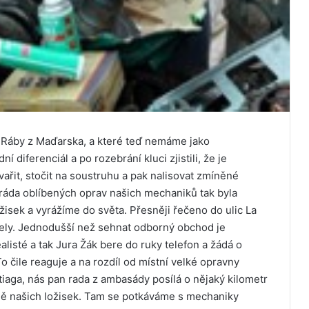
 z Ráby z Maďarska, a které teď nemáme jako
 diferenciál a po rozebrání kluci zjistili, že je
ařit, stočit na soustruhu a pak nalisovat zmíněné
aráda oblíbených oprav našich mechaniků tak byla
žisek a vyrážíme do světa. Přesněji řečeno do ulic La
tely. Jednodušší než sehnat odborný obchod je
listé a tak Jura Žák bere do ruky telefon a žádá o
 čile reaguje a na rozdíl od místní velké opravny
tiaga, nás pan rada z ambasády posílá o nějaký kilometr
ně našich ložisek. Tam se potkáváme s mechaniky