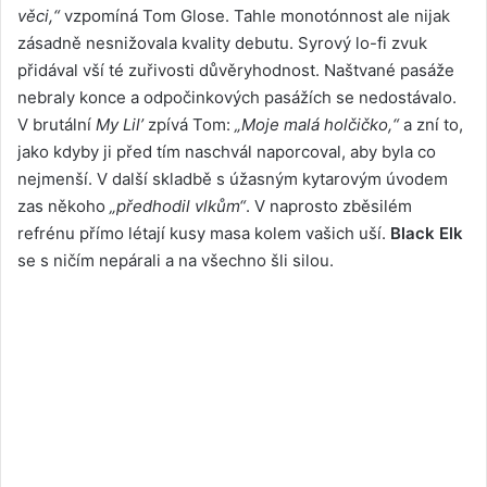
věci,“
vzpomíná Tom Glose. Tahle monotónnost ale nijak
zásadně nesnižovala kvality debutu. Syrový lo-fi zvuk
přidával vší té zuřivosti důvěryhodnost. Naštvané pasáže
nebraly konce a odpočinkových pasážích se nedostávalo.
V brutální
My Lil’
zpívá Tom:
„Moje malá holčičko,“
a zní to,
jako kdyby ji před tím naschvál naporcoval, aby byla co
nejmenší. V další skladbě s úžasným kytarovým úvodem
zas někoho
„předhodil vlkům“
. V naprosto zběsilém
refrénu přímo létají kusy masa kolem vašich uší.
Black Elk
se s ničím nepárali a na všechno šli silou.