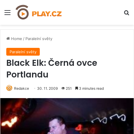
Menu
H
Home
/
Paralelní světy
Paralelní světy
Black Elk: Černá ovce
Portlandu
Redakce
30. 11. 2009
251
3 minutes read