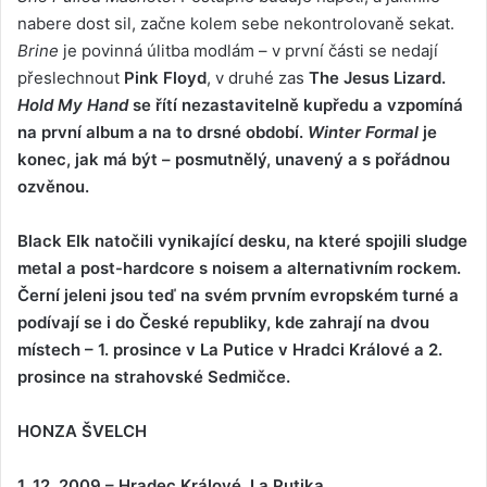
nabere dost sil, začne kolem sebe nekontrolovaně sekat.
Brine
je povinná úlitba modlám – v první části se nedají
přeslechnout
Pink Floyd
, v druhé zas
The Jesus Lizard
.
Hold My Hand
se řítí nezastavitelně kupředu a vzpomíná
na první album a na to drsné období.
Winter Formal
je
konec, jak má být – posmutnělý, unavený a s pořádnou
ozvěnou.
Black Elk
natočili vynikající desku, na které spojili sludge
metal a post-hardcore s noisem a alternativním rockem.
Černí jeleni jsou teď na svém prvním evropském turné a
podívají se i do České republiky, kde zahrají na dvou
místech – 1. prosince v La Putice v Hradci Králové a 2.
prosince na strahovské Sedmičce.
HONZA ŠVELCH
1. 12. 2009 – Hradec Králové, La Putika