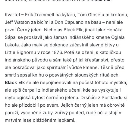
Kvartet – Erik Trammell na kytaru, Tom Glose u mikrofonu,
Jeff Watson za bicími a Don Capuano na basu – není ale
první Černý jelen. Nicholas Black Elk, jinak také Heháka
Sápa, se proslavil jako šaman indiánského kmene Oglala
Lakota. Jako malý se dokonce zúčastnil slavné bitvy u
Little Bighornu v roce 1876. Poté se oženil s katoličkou
indiánského původu a sám také přijal křesťanství, přesto
ale pokračoval jako spirituální vůdce kmene. Těsně před
smrtí sepsal knihu o posvátných siouxských rituálech.
Black Elk
se ale nepojmenovali na počest tohoto mystika,
ale spíš čerpali z indiánského učení, kde se vyskytuje i
mytologická bytost černého jelena. Drsňáci z Portlandu si
ho ale přizdobili po svém. Jejich černý jelen má obrovité
paroží, vyceněné zuby, zuřivý pohled, rudé oči a stojí v
mrtvém lese dlážděném lebkami.