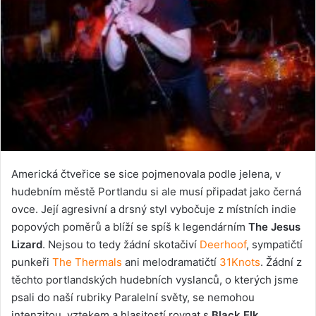
Americká čtveřice se sice pojmenovala podle jelena, v
hudebním městě Portlandu si ale musí připadat jako černá
ovce. Její agresivní a drsný styl vybočuje z místních indie
popových poměrů a blíží se spíš k legendárním
The Jesus
Lizard
. Nejsou to tedy žádní skotačiví
Deerhoof
, sympatičtí
punkeři
The Thermals
ani melodramatičtí
31Knots
. Žádní z
těchto portlandských hudebních vyslanců, o kterých jsme
psali do naší rubriky Paralelní světy, se nemohou
intenzitou, vztekem a hlasitostí rovnat s
Black Elk
.