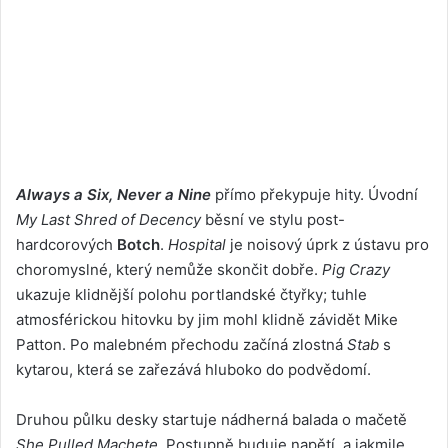
Always a Six, Never a Nine
přímo překypuje hity. Úvodní
My Last Shred of Decency
běsní ve stylu post-
hardcorových
Botch
.
Hospital
je noisový úprk z ústavu pro
choromyslné, který nemůže skončit dobře.
Pig Crazy
ukazuje klidnější polohu portlandské čtyřky; tuhle
atmosférickou hitovku by jim mohl klidně závidět Mike
Patton. Po malebném přechodu začíná zlostná
Stab
s
kytarou, která se zařezává hluboko do podvědomí.
Druhou půlku desky startuje nádherná balada o mačetě
She Pulled Machete
. Postupně buduje napětí, a jakmile