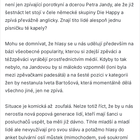
není jen zpívající porotkyní a dcerou Petra Jandy, ale že již
šestnáct let stojí v čele německé skupiny Die Happy a
zpívá převážně anglicky. Znají tito lidé alespoň jednu
písničku té kapely?
Mohu se domnívat, že hlasy se u nás udělují především na
bázi všeobecné popularity, kterou si zdejší zpěváci a
téžzpěváci vyrábějí prostřednictvím médií. Kdyby to tak
nebylo, na Jandovou by si málokdo vzpomněl (loni byla
mezi zpěvačkami padesátá) a na šesté pozici v kategorii
žen by nestanula Iveta Bartošová, která momentálně dělá
všechno jiné, jen ne zpívá.
Situace je komická až zoufalá. Nelze totiž říct, že by u nás
nerostla nová popová generace lidí, kteří mají šanci u
posluchačů uspět, ba měli již dávno. Tihle mladší a mladí
lidé ale nevyužívají pro svou slávu a potažmo hlasy do
anket bulvární oslí můstek (mimochodem, své soukromí