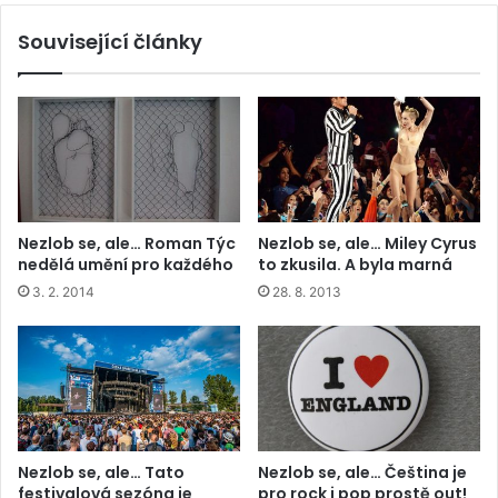
Související články
Nezlob se, ale… Roman Týc
Nezlob se, ale… Miley Cyrus
nedělá umění pro každého
to zkusila. A byla marná
3. 2. 2014
28. 8. 2013
Nezlob se, ale… Tato
Nezlob se, ale… Čeština je
festivalová sezóna je
pro rock i pop prostě out!