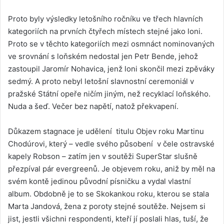
Proto byly výsledky letošního ročníku ve třech hlavních
kategoriích na prvních čtyřech místech stejné jako loni.
Proto se v těchto kategoriích mezi osmnáct nominovaných
ve srovnání s loňském nedostal jen Petr Bende, jehož
zastoupil Jaromír Nohavica, jenž loni skončil mezi zpěváky
sedmý. A proto nebyl letošní slavnostní ceremoniál v
pražské Státní opeře ničím jiným, než recyklací loňského.
Nuda a šeď. Večer bez napětí, natož překvapení.
Důkazem stagnace je udělení titulu Objev roku Martinu
Chodúrovi, který – vedle svého působení v čele ostravské
kapely Robson – zatím jen v soutěži SuperStar slušně
přezpíval pár evergreenů. Je objevem roku, aniž by měl na
svém kontě jedinou původní písničku a vydal vlastní
album. Obdobně je to se Skokankou roku, kterou se stala
Marta Jandová, žena z poroty stejné soutěže. Nejsem si
jist, jestli všichni respondenti, kteří jí poslali hlas, tuší, že