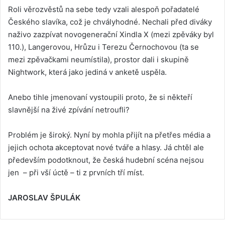
Roli věrozvěstů na sebe tedy vzali alespoň pořadatelé
Českého slavíka, což je chvályhodné. Nechali před diváky
naživo zazpívat novogenerační Xindla X (mezi zpěváky byl
110.), Langerovou, Hrůzu i Terezu Černochovou (ta se
mezi zpěvačkami neumístila), prostor dali i skupině
Nightwork, která jako jediná v anketě uspěla.
Anebo tihle jmenovaní vystoupili proto, že si někteří
slavnější na živé zpívání netroufli?
Problém je široký. Nyní by mohla přijít na přetřes média a
jejich ochota akceptovat nové tváře a hlasy. Já chtěl ale
především podotknout, že česká hudební scéna nejsou
jen – při vší úctě – ti z prvních tří míst.
JAROSLAV ŠPULÁK