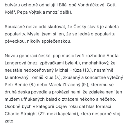
bulváru ochotně odhalují i Bílá, obě Vondráčkové, Gott,
Kolář, Pepa Vojtek a mnozí další).
Současně nelze oddiskutovat, že Český slavík je anketa
popularity. Myslel jsem si jen, že se jedná o popularitu
pěveckou, nikoliv společenskou.
Novou generaci české pop music tvoří rozhodně Aneta
Langerová (mezi zpěvačkami byla 4.), mnohahitový, žel
neustále nedoceňovaný Michal Hrůza (13.), nesmírně
talentovaný Tomáš Klus (7.), zkušený a koncertně výtečný
Petr Bende (8.) nebo Marek Ztracený (9.), kterému se
druhá deska povedla a prokázal na ní, že zdaleka není jen
mužem ufňukaných balad o ztrácení někoho a něčeho.
Osobně bych v kategorii Objev roku dal hlas formaci
Charlie Straight (22. mezi kapelami), která nesporně stojí
zato.