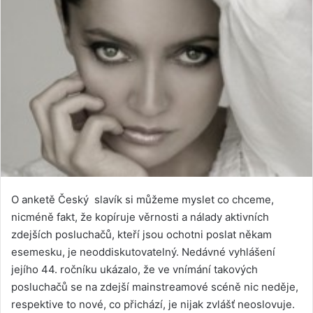
O anketě Český slavík si můžeme myslet co chceme,
nicméně fakt, že kopíruje věrnosti a nálady aktivních
zdejších posluchačů, kteří jsou ochotni poslat někam
esemesku, je neoddiskutovatelný. Nedávné vyhlášení
jejího 44. ročníku ukázalo, že ve vnímání takových
posluchačů se na zdejší mainstreamové scéně nic neděje,
respektive to nové, co přichází, je nijak zvlášť neoslovuje.