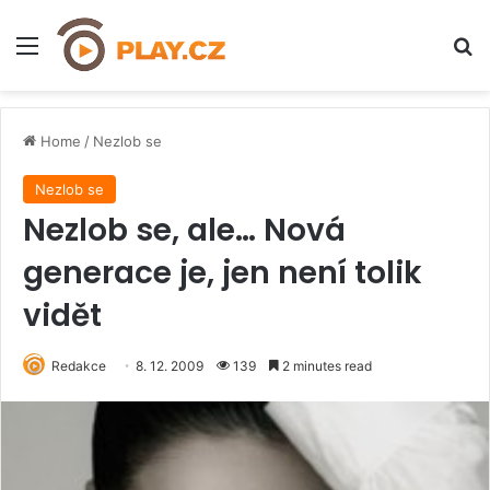
Menu
H
Home
/
Nezlob se
Nezlob se
Nezlob se, ale… Nová
generace je, jen není tolik
vidět
Redakce
8. 12. 2009
139
2 minutes read