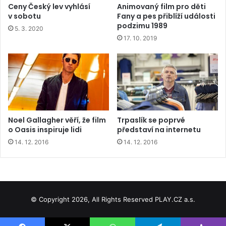
Ceny Český lev vyhlásí
Animovaný film pro děti
v sobotu
Fany a pes přiblíží události
podzimu 1989
5. 3. 2020
17. 10. 2019
Noel Gallagher věří, že film
Trpaslík se poprvé
o Oasis inspiruje lidi
představí na internetu
14. 12. 2016
14. 12. 2016
© Copyright 2026, All Rights Reserved PLAY.CZ a.s.