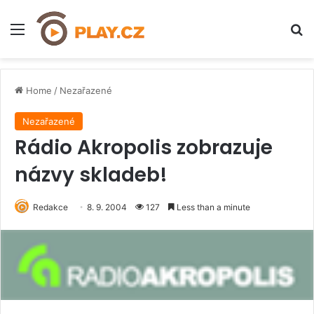
Menu
H
Home
/
Nezařazené
Nezařazené
Rádio Akropolis zobrazuje
názvy skladeb!
Redakce
8. 9. 2004
127
Less than a minute