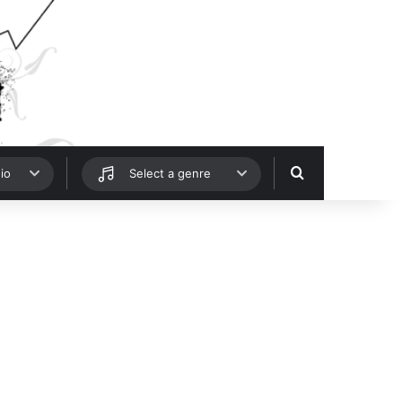
Hledat
io
Select a genre