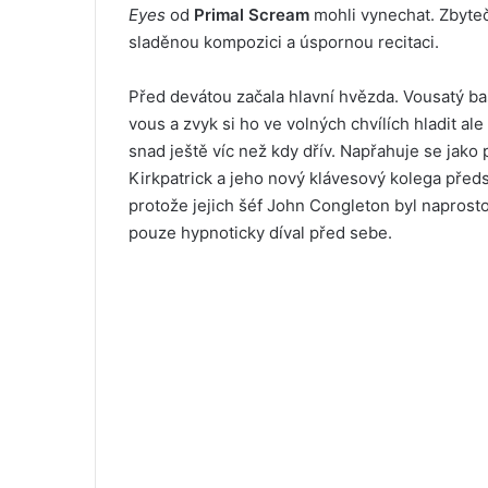
Eyes
od
Primal Scream
mohli vynechat. Zbytečn
sladěnou kompozici a úspornou recitaci.
Před devátou začala hlavní hvězda. Vousatý b
vous a zvyk si ho ve volných chvílích hladit al
snad ještě víc než kdy dřív. Napřahuje se jako 
Kirkpatrick a jeho nový klávesový kolega předs
protože jejich šéf John Congleton byl napros
pouze hypnoticky díval před sebe.