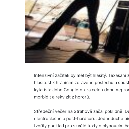
Intenzivní zážitek by měl být hlasitý. Texasani 
hlasitost k hranicím zdravého poslechu a spust
kytarista John Congleton za celou dobu neprom
morbidit a rekvizit z hororů.
Středeční večer na Strahově začal poklidně. 
electroclashe a post-hardcoru. Jednoduché p
tvořily podklad pro skvělé texty o plynoucím č