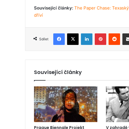
Související články:
The Paper Chase: Texaský
dříví
Facebook
X
LinkedIn
Pinterest
Reddit
Sdílet
Související články
Prague Biennale Projekt
V zahradě 