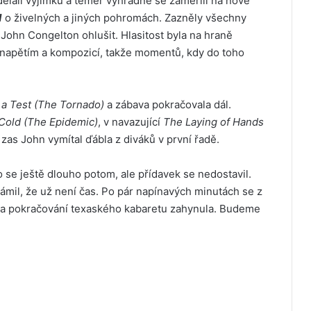
ělali výjimku a téměř výhradně se zaměřili na nové
1
o živelných a jiných pohromách. Zazněly všechny
e John Congelton ohlušit. Hlasitost byla na hraně
 s napětím a kompozicí, takže momentů, kdy do toho
y a Test (The Tornado)
a zábava pokračovala dál.
old (The Epidemic)
, v navazující
The Laying of Hands
zas John vymítal ďábla z diváků v první řadě.
lo se ještě dlouho potom, ale přídavek se nedostavil.
ámil, že už není čas. Po pár napínavých minutách se z
 na pokračování texaského kabaretu zahynula. Budeme