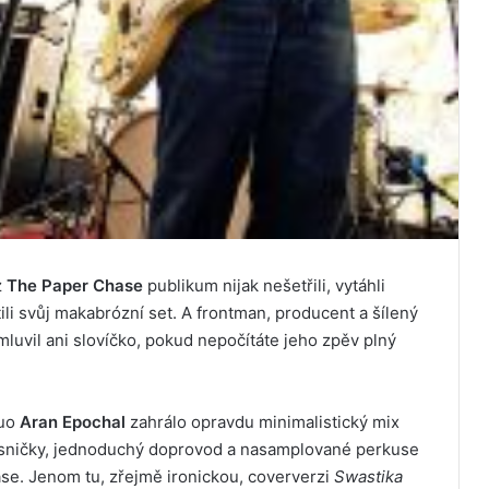
z
The Paper Chase
publikum nijak nešetřili, vytáhli
ili svůj makabrózní set. A frontman, producent a šílený
luvil ani slovíčko, pokud nepočítáte jeho zpěv plný
Duo
Aran Epochal
zahrálo opravdu minimalistický mix
ísničky, jednoduchý doprovod a nasamplované perkuse
ase. Jenom tu, zřejmě ironickou, coververzi
Swastika