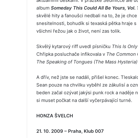
aktuálními deskami. V pražské Sedmičce ale ud
album
Someday This Could All Be Yours, Vol. 
skvělé hity a fanoušci nedbali na to, že je chc
snesitelnosti, bohudík si texaská pětka hraje
všichni řežou jak o život, není zas tolik.
Skvělý kytarový riff uvedl písničku
This Is Onl
Chřipka posluchače infikovala v
The Common C
The Speaking of Tongues (The Mass Hysteria)
A dřív, než jste se nadáli, přišel konec. Tleska
Sean pouze na chvilku vyběhl ze zákulisí a ozn
beden začal ozývat jakýsi punk rock a naděje
si muset počkat na další vyčerpávající turné.
HONZA ŠVELCH
21. 10. 2009 – Praha, Klub 007