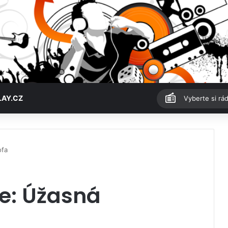
LAY.CZ
Vyberte si rád
ofa
e: Úžasná