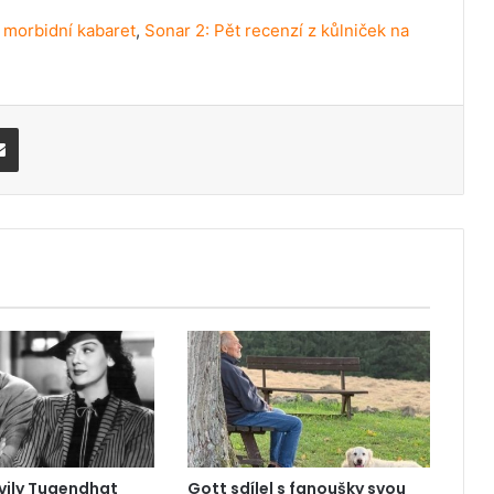
 morbidní kabaret
,
Sonar 2: Pět recenzí z kůlniček na
Share via Email
vily Tugendhat
Gott sdílel s fanoušky svou