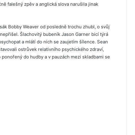
ě falešný zpěv a anglická slova narušila jinak
asák Bobby Weaver od posledně trochu zhubl, o svůj
e nepřišel. Šlachovitý bubeník Jason Garner bicí týrá
psychopat a mlátí do nich se zaujetím šílence. Sean
tavovali ostrůvek relativního psychického zdraví,
to ponořený do hudby a v pauzách mezi skladbami se