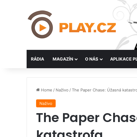
RÁDIA
MAGAZÍN
O NÁS
APLIKACE P
Home
/
Naživo
/
The Paper Chase: Úžasná katastr
Naživo
The Paper Chas
katastrofa