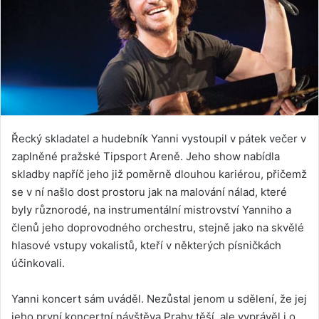
Řecký skladatel a hudebník Yanni vystoupil v pátek večer v
zaplněné pražské Tipsport Areně. Jeho show nabídla
skladby napříč jeho již poměrně dlouhou kariérou, přičemž
se v ní našlo dost prostoru jak na malování nálad, které
byly různorodé, na instrumentální mistrovství Yanniho a
členů jeho doprovodného orchestru, stejně jako na skvělé
hlasové vstupy vokalistů, kteří v některých písničkách
účinkovali.
Yanni koncert sám uváděl. Nezůstal jenom u sdělení, že jej
jeho první koncertní návštěva Prahy těší, ale vyprávěl i o