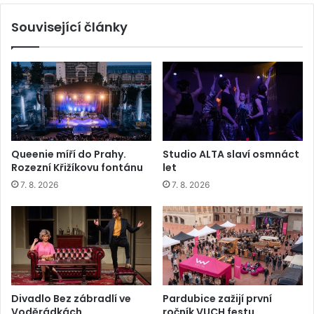
Související články
Queenie míří do Prahy.
Studio ALTA slaví osmnáct
Rozezní Křižíkovu fontánu
let
7. 8. 2026
7. 8. 2026
Divadlo Bez zábradlí ve
Pardubice zažijí první
Voděrádkách
ročník VUCH festu