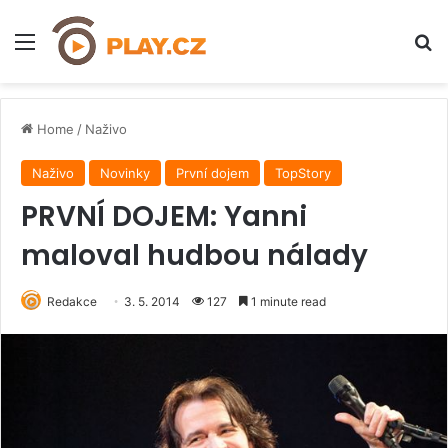
Menu
H
Home
/
Naživo
Naživo
Novinky
První dojem
TopStory
PRVNÍ DOJEM: Yanni
maloval hudbou nálady
Redakce
3. 5. 2014
127
1 minute read