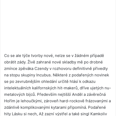
Co se ale týče tvorby nové, nelze se v žádném případě
obrátit zády. Živě zahrané nové skladby mě po drobné
zmínce zpěváka Czendy v rozhovoru definitivně přivedly
na stopu skupiny Incubus. Některé z podařených novinek
se po zevrubnějším ohledání určitě hlásí k odkazu
intelektuálních kalifornských hit-makerů, dříve ujetých nu-
metalových bijců. Především nejtišší Anděl a závěrečná
Hořím je lehoučkými, zároveň hard-rockově frázovanými a
zdánlivě komplikovanými kytarami připomíná. Podařené
hity Lásku si nech, Až zazní výstřel a také singl Kamkoliv