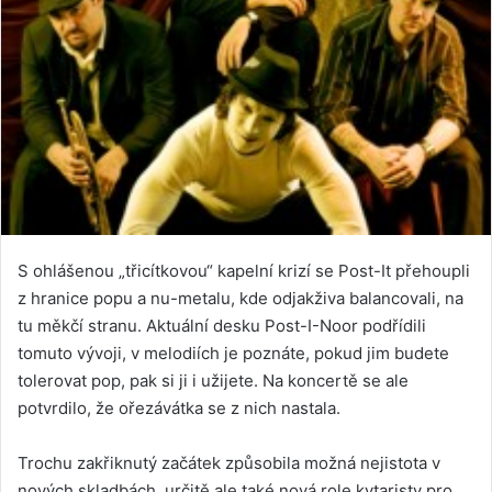
S ohlášenou „třicítkovou“ kapelní krizí se Post-It přehoupli
z hranice popu a nu-metalu, kde odjakživa balancovali, na
tu měkčí stranu. Aktuální desku Post-I-Noor podřídili
tomuto vývoji, v melodiích je poznáte, pokud jim budete
tolerovat pop, pak si ji i užijete. Na koncertě se ale
potvrdilo, že ořezávátka se z nich nastala.
Trochu zakřiknutý začátek způsobila možná nejistota v
nových skladbách, určitě ale také nová role kytaristy pro