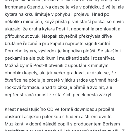
frontmana Czendu. Na desce je vše v pořádku, živě jej ale
kytara na krku limituje v pohybu i projevu. Hned po
několika minutách, když přišla první starší pecka, se navíc
ukázalo, že druhá kytara Post-It nepomohla prohloubit a
přifouknout zvuk. Naopak zbytečně překrývala dříve
brutálně řezané a pro kapelu naprosto signifikantní
Porneho kytary, výsledek je kupodivu plošší. Se staršími
peckami se ale publikum i muzikanti začali rozehřívat.
Možná by mě Post-It obvinili z upoutání k minulým
obdobím kapely, ale jak večer gradoval, ukázalo se, že
čtveřice na pódiu je prostě v jádru srdce upřímně hard-
rocková formace. Snad třicítka je přiměla zvolnit, ale
nepředstíraná radost ze starších pecek nešla zakrýt.
Křest neexistujícího CD ve formě downloadu proběhl
obskurní asijskou pálenkou s hadem a štírem uvnitř.
Muzikanti v dobré náladě popili s producentem Borisem