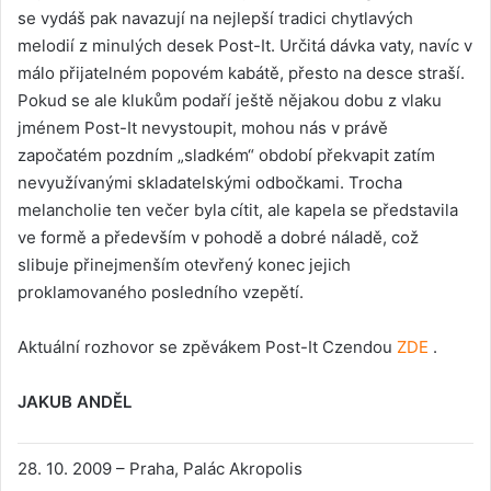
se vydáš pak navazují na nejlepší tradici chytlavých
melodií z minulých desek Post-It. Určitá dávka vaty, navíc v
málo přijatelném popovém kabátě, přesto na desce straší.
Pokud se ale klukům podaří ještě nějakou dobu z vlaku
jménem Post-It nevystoupit, mohou nás v právě
započatém pozdním „sladkém“ období překvapit zatím
nevyužívanými skladatelskými odbočkami. Trocha
melancholie ten večer byla cítit, ale kapela se představila
ve formě a především v pohodě a dobré náladě, což
slibuje přinejmenším otevřený konec jejich
proklamovaného posledního vzepětí.
Aktuální rozhovor se zpěvákem Post-It Czendou
ZDE
.
JAKUB ANDĚL
28. 10. 2009 – Praha, Palác Akropolis