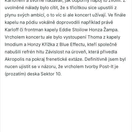
Karloffem a svorně nadávali, jak odporný nápoj to zvolili. Z
uvolněné nálady bylo cítit, že s třicítkou sice upustili z
plynu svých ambicí, o to víc si ale koncert užívají. Ve finále
kapelu na pódiu vokálně doprovodili například právě
Karloff či frontman kapely Eddie Stoilow Honza Žampa.
Vrcholem koncertu ale bylo vystoupení Thoma z kapely
Imodium a Honzy Křížka z Blue Effectu, kteří společně
nabušili refrén hitu Závislost na úroveň, která přivedla
Akropolis na pokraj frenetické extáze. Definitivně jsem byl
nucen ujistit se v názoru, že vrcholem tvorby Post-It je
(prozatím) deska Sektor 10.