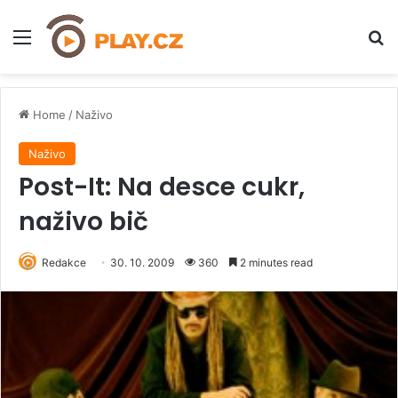
Menu
H
Home
/
Naživo
Naživo
Post-It: Na desce cukr,
naživo bič
Redakce
30. 10. 2009
360
2 minutes read