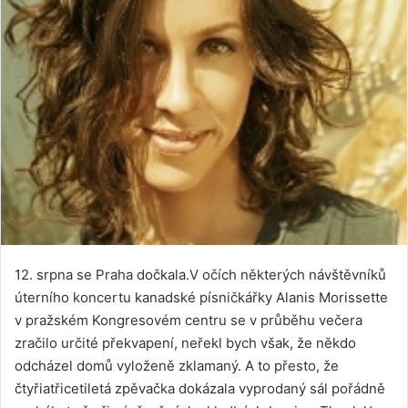
12. srpna se Praha dočkala.V očích některých návštěvníků
úterního koncertu kanadské písničkářky Alanis Morissette
v pražském Kongresovém centru se v průběhu večera
zračilo určité překvapení, neřekl bych však, že někdo
odcházel domů vyloženě zklamaný. A to přesto, že
čtyřiatřicetiletá zpěvačka dokázala vyprodaný sál pořádně