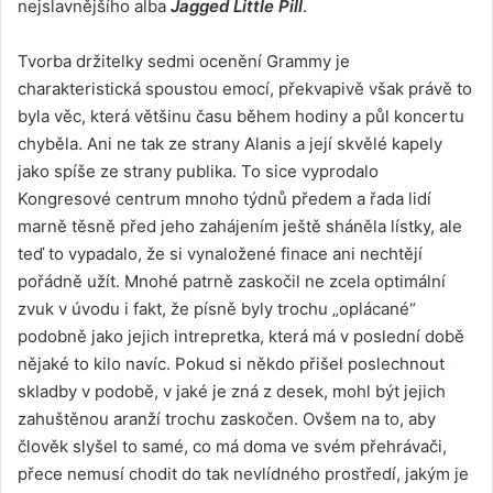
nejslavnějšího alba
Jagged Little Pill
.
Tvorba držitelky sedmi ocenění Grammy je
charakteristická spoustou emocí, překvapivě však právě to
byla věc, která většinu času během hodiny a půl koncertu
chyběla. Ani ne tak ze strany Alanis a její skvělé kapely
jako spíše ze strany publika. To sice vyprodalo
Kongresové centrum mnoho týdnů předem a řada lidí
marně těsně před jeho zahájením ještě sháněla lístky, ale
teď to vypadalo, že si vynaložené finace ani nechtějí
pořádně užít. Mnohé patrně zaskočil ne zcela optimální
zvuk v úvodu i fakt, že písně byly trochu „oplácané“
podobně jako jejich intrepretka, která má v poslední době
nějaké to kilo navíc. Pokud si někdo přišel poslechnout
skladby v podobě, v jaké je zná z desek, mohl být jejich
zahuštěnou aranží trochu zaskočen. Ovšem na to, aby
člověk slyšel to samé, co má doma ve svém přehrávači,
přece nemusí chodit do tak nevlídného prostředí, jakým je