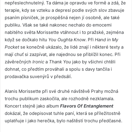
nepřeslechnutelný. Ta dáma je opravdu ve formě a zdá, že
terapie, kdy se vzteku a depresí podle svých slov zbavuje
psaním písniček, je prospěšná nejen jí osobně, ale také
publiku. Však se také nakonec nechalo do emocemi
nabitého světa Morissette vtáhnout i to pražské, zejména
když se dočkalo hitu
You Oughta Know
. Při
Hand in My
Pocket
se konečně ukázalo, že lidé znají i některé texty a
mají chuť si zazpívat, ale najednou se přiblížil konec. Při
závěrečných
Ironic
a
Thank You
jako by všichni chtěli
dohnat, co předtím prováhali a spolu s davy tančila i
prodavačka suvenýrů v předsálí.
Alanis Morissette při své druhé návštěvě Prahy možná
trochu publikum zaskočila, ale rozhodně nezklamala.
Koncert stejně jako album
Flavors Of Entanglement
dokázal, že odepisovat tuhle paní, která se příležitostně
uplatňuje i jako herečka, bylo naštěstí trochu předčasné.