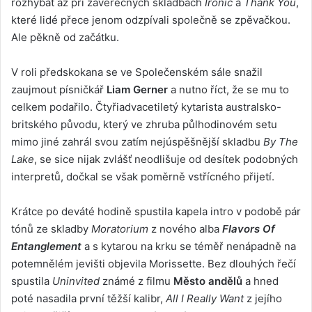
rozhýbat až při závěrečných skladbách
Ironic
a
Thank You
,
které lidé přece jenom odzpívali společně se zpěvačkou.
Ale pěkně od začátku.
V roli předskokana se ve Společenském sále snažil
zaujmout písničkář
Liam Gerner
a nutno říct, že se mu to
celkem podařilo. Čtyřiadvacetiletý kytarista australsko-
britského původu, který ve zhruba půlhodinovém setu
mimo jiné zahrál svou zatím nejúspěšnější skladbu
By The
Lake
, se sice nijak zvlášť neodlišuje od desítek podobných
interpretů, dočkal se však poměrně vstřícného přijetí.
Krátce po deváté hodině spustila kapela intro v podobě pár
tónů ze skladby
Moratorium
z nového alba
Flavors Of
Entanglement
a s kytarou na krku se téměř nenápadně na
potemnělém jevišti objevila Morissette. Bez dlouhých řečí
spustila
Uninvited
známé z filmu
Město andělů
a hned
poté nasadila první těžší kalibr,
All I Really Want
z jejího