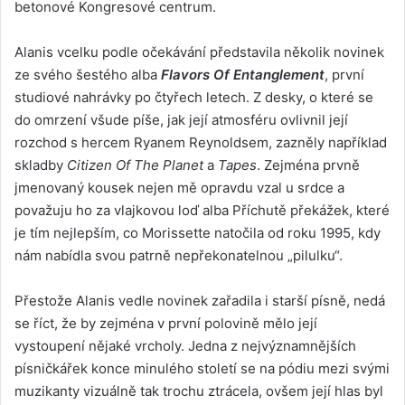
betonové Kongresové centrum.
Alanis vcelku podle očekávání představila několik novinek
ze svého šestého alba
Flavors Of Entanglement
, první
studiové nahrávky po čtyřech letech. Z desky, o které se
do omrzení všude píše, jak její atmosféru ovlivnil její
rozchod s hercem Ryanem Reynoldsem, zazněly například
skladby
Citizen Of The Planet
a
Tapes
. Zejména prvně
jmenovaný kousek nejen mě opravdu vzal u srdce a
považuju ho za vlajkovou loď alba Příchutě překážek, které
je tím nejlepším, co Morissette natočila od roku 1995, kdy
nám nabídla svou patrně nepřekonatelnou „pilulku“.
Přestože Alanis vedle novinek zařadila i starší písně, nedá
se říct, že by zejména v první polovině mělo její
vystoupení nějaké vrcholy. Jedna z nejvýznamnějších
písničkářek konce minulého století se na pódiu mezi svými
muzikanty vizuálně tak trochu ztrácela, ovšem její hlas byl