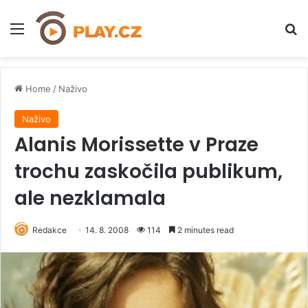
Menu
H
Home
/
Naživo
Naživo
Alanis Morissette v Praze
trochu zaskočila publikum,
ale nezklamala
Redakce
14. 8. 2008
114
2 minutes read