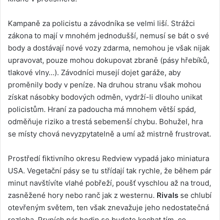
Kampaně za policistu a závodníka se velmi liší. Strážci
zákona to mají v mnohém jednodušší, nemusí se bát o své
body a dostávají nové vozy zdarma, nemohou je však nijak
upravovat, pouze mohou dokupovat zbraně (pásy hřebíků,
tlakové vlny…). Závodníci musejí dojet garáže, aby
proměnily body v peníze. Na druhou stranu však mohou
získat násobky bodových odměn, vydrží-li dlouho unikat
policistům. Hraní za padoucha má mnohem větší spád,
odměňuje riziko a trestá sebemenší chybu. Bohužel, hra
se místy chová nevyzpytatelně a umí až mistrně frustrovat.
Prostředí fiktivního okresu Redview vypadá jako miniatura
USA. Vegetační pásy se tu střídají tak rychle, že během pár
minut navštívíte vlahé pobřeží, poušť vyschlou až na troud,
zasněžené hory nebo ranč jak z westernu.
Rivals
se chlubí
otevřeným světem, ten však znevažuje jeho nedostatečná
rozloha. Prvních pár hodin se budete kochat tím, co