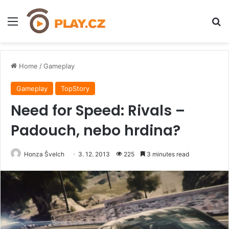
Menu
H
Home
/
Gameplay
Gameplay
TopStory
Need for Speed: Rivals –
Padouch, nebo hrdina?
Honza Švelch
3. 12. 2013
225
3 minutes read