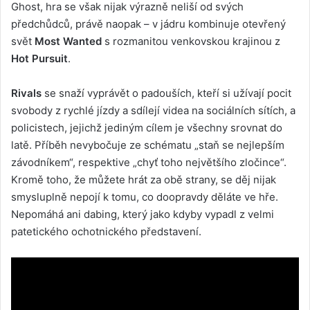
Ghost, hra se však nijak výrazně neliší od svých
předchůdců, právě naopak – v jádru kombinuje otevřený
svět
Most Wanted
s rozmanitou venkovskou krajinou z
Hot Pursuit
.
Rivals
se snaží vyprávět o padouších, kteří si užívají pocit
svobody z rychlé jízdy a sdílejí videa na sociálních sítích, a
policistech, jejichž jediným cílem je všechny srovnat do
latě. Příběh nevybočuje ze schématu „staň se nejlepším
závodníkem“, respektive „chyť toho největšího zločince“.
Kromě toho, že můžete hrát za obě strany, se děj nijak
smysluplně nepojí k tomu, co doopravdy děláte ve hře.
Nepomáhá ani dabing, který jako kdyby vypadl z velmi
patetického ochotnického představení.