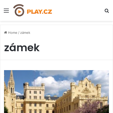
Menu
H
Home
/
zámek
zámek