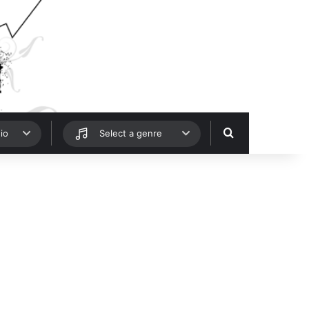
Hledat
io
Select a genre