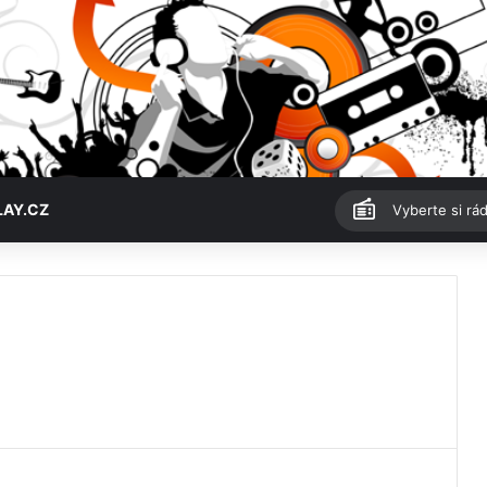
LAY.CZ
Vyberte si rád