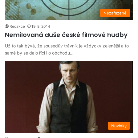
Nezařazené
Redakce
19. 8. 2014
Nemilovaná duše české filmové hudby
Už to tak bývá, že sousedův trávník je vždycky zelenější a to
samé by se dalo říci i o obchodu…
Novinky