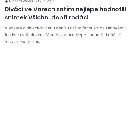
Richard Winter
2. 7. 2013
Diváci ve Varech zatím nejlépe hodnotili
snímek Všichni dobří rodáci
V anketě o diváckou cenu deníku Právo fanoušci na filmovém
festivalu v Karlových Varech zatím nejlépe hodnotili digitálně
restaurovaný film…