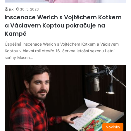
jsk
30. 5. 2023
Inscenace Werich s Vojtěchem Kotkem
a Václavem Koptou pokračuje na
Kampě
Úspěšná inscenace Werich s Vojtěchem Kotkem a Václavem
Koptou v hlavní roli otevře 16. června letošní sezonu Letní
scény Musea…
Novinky