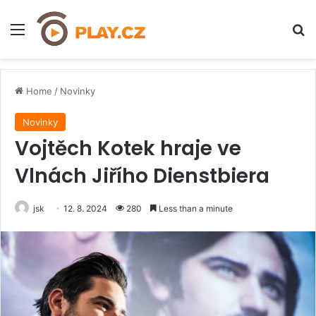
Menu
H
Home
/
Novinky
Novinky
Vojtěch Kotek hraje ve
Vlnách Jiřího Dienstbiera
jsk
12. 8. 2024
280
Less than a minute