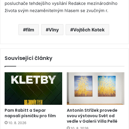
posluchače tehdejšího vysílání Redakce mezinárodního
života svým nezaměnitelným hlasem se zvučným r.
film
Vlny
Vojtěch Kotek
Související články
Pam Rabitt a Separ
Antonín Střížek provede
napsali písničku pro film
svou výstavou Svět od
vedle v Galerii Villa Pellé
10. 8. 2026
10. 8. 2026