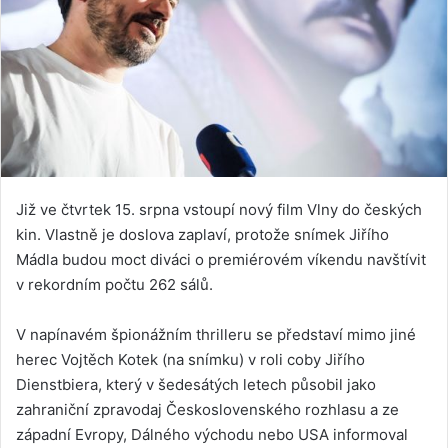
Již ve čtvrtek 15. srpna vstoupí nový film Vlny do českých
kin. Vlastně je doslova zaplaví, protože snímek Jiřího
Mádla budou moct diváci o premiérovém víkendu navštívit
v rekordním počtu 262 sálů.
V napínavém špionážním thrilleru se představí mimo jiné
herec Vojtěch Kotek (na snímku) v roli coby Jiřího
Dienstbiera, který v šedesátých letech působil jako
zahraniční zpravodaj Československého rozhlasu a ze
západní Evropy, Dálného východu nebo USA informoval