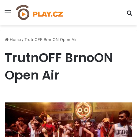
Menu
H
Home
/
TrutnOFF BrnoON Open Air
TrutnOFF BrnoON
Open Air