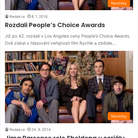
Novinky
Redakce
8. 1. 2016
Rozdali People’s Choice Awards
Již po 42. rozdali v Los Angeles ceny People’s Choice Awards.
Dvě získal v hlasování veřejnosti film Rychle a zběsile…
Novinky
Redakce
24. 9. 2014
Jima Parsonse role Sheldona v seriálu