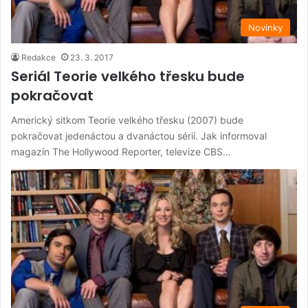
Novinky
Redakce
23. 3. 2017
Seriál Teorie velkého třesku bude
pokračovat
Americký sitkom Teorie velkého třesku (2007) bude
pokračovat jedenáctou a dvanáctou sérií. Jak informoval
magazín The Hollywood Reporter, televize CBS…