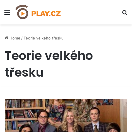
Menu
H
Home
/
Teorie velkého třesku
Teorie velkého
třesku