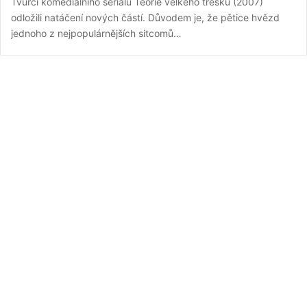
Tvůrci komediálního seriálu Teorie velkého třesku (2007)
odložili natáčení nových částí. Důvodem je, že pětice hvězd
jednoho z nejpopulárnějších sitcomů…