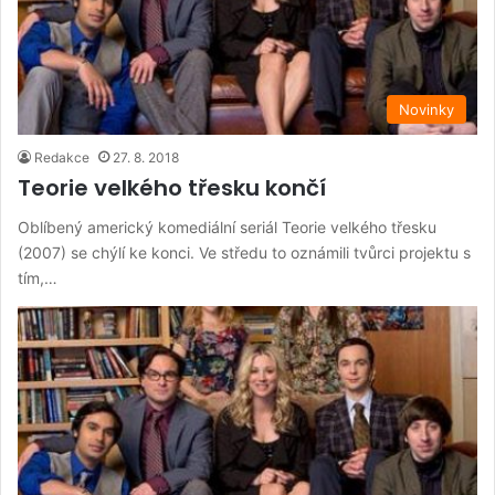
Novinky
Redakce
27. 8. 2018
Teorie velkého třesku končí
Oblíbený americký komediální seriál Teorie velkého třesku
(2007) se chýlí ke konci. Ve středu to oznámili tvůrci projektu s
tím,…