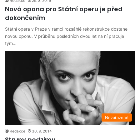
Redakce
29. 8. 2019
Nová opona pro Státní operu je před
dokončením
Státní opera v Praze v rámci rozsáhlé rekonstrukce dostane
novou oponu. V průběhu posledních dvou let na ní pracuje
tým…
Nezařazené
Redakce
30. 9. 2014
Struny podzimu