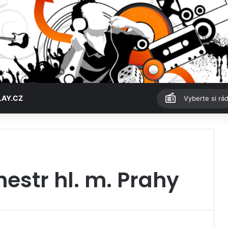
LAY.CZ
Vyberte si rád
estr hl. m. Prahy