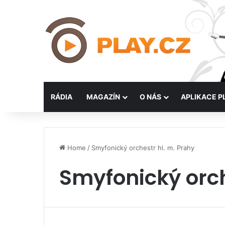
RÁDIA
MAGAZÍN
O NÁS
APLIKACE P
Home
/
Smyfonický orchestr hl. m. Prahy
Smyfonický orch