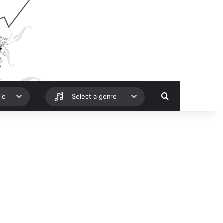
Hledat
io
Select a genre