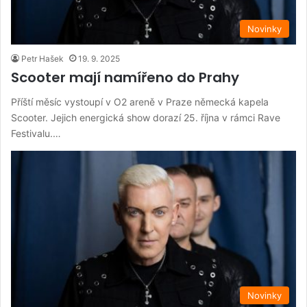
Novinky
Petr Hašek
19. 9. 2025
Scooter mají namířeno do Prahy
Příští měsíc vystoupí v O2 areně v Praze německá kapela
Scooter. Jejich energická show dorazí 25. října v rámci Rave
Festivalu.…
Novinky