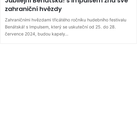
Jubilejní Benátská! s Impulsem zná své
zahraniční hvězdy
Zahraničními hvězdami třicátého ročníku hudebního festivalu
Benátská! s Impulsem, který se uskuteční od 25. do 28.
července 2024, budou kapely…