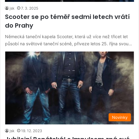
jsk
7. 3. 2025
Scooter se po téměř sedmi letech vrátí
do Prahy
Německá taneční kapela Scooter, která už více než třicet let
působí na světové taneční scéně, přiveze letos 25. října svou…
Novinky
jsk
19. 12. 2023