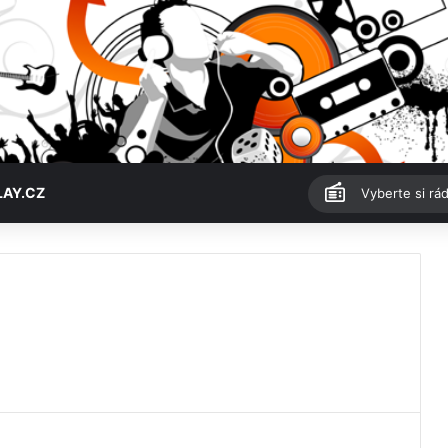
LAY.CZ
Vyberte si rád