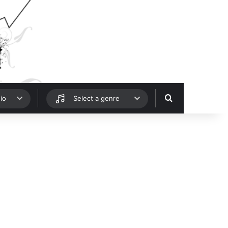
Hledat
io
Select a genre