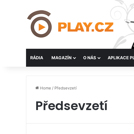
RÁDIA
MAGAZÍN
O NÁS
APLIKACE P
Home
/
Předsevzetí
Předsevzetí