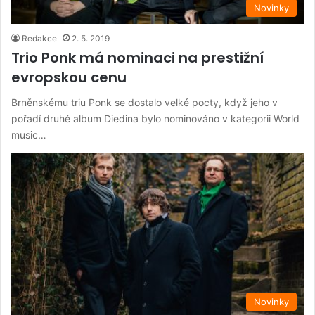
Novinky
Redakce
2. 5. 2019
Trio Ponk má nominaci na prestižní
evropskou cenu
Brněnskému triu Ponk se dostalo velké pocty, když jeho v
pořadí druhé album Diedina bylo nominováno v kategorii World
music…
Novinky