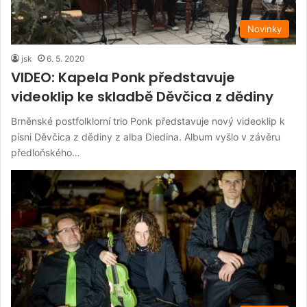
Novinky
jsk
6. 5. 2020
VIDEO: Kapela Ponk představuje
videoklip ke skladbě Děvčica z dědiny
Brněnské postfolklorní trio Ponk představuje nový videoklip k
písni Děvčica z dědiny z alba Diedina. Album vyšlo v závěru
předloňského…