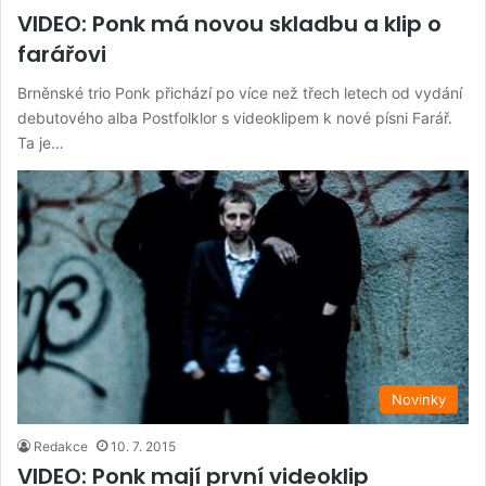
VIDEO: Ponk má novou skladbu a klip o
farářovi
Brněnské trio Ponk přichází po více než třech letech od vydání
debutového alba Postfolklor s videoklipem k nové písni Farář.
Ta je…
Novinky
Redakce
10. 7. 2015
VIDEO: Ponk mají první videoklip