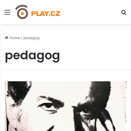
Menu
H
Home
/
pedagog
pedagog