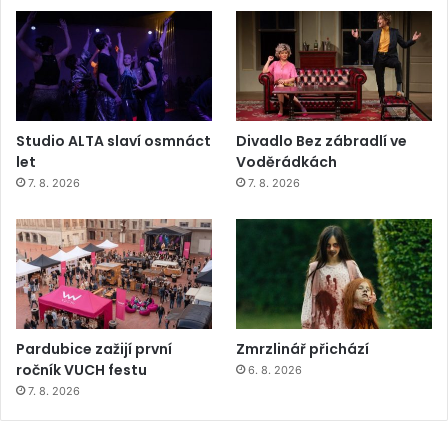
Studio ALTA slaví osmnáct
Divadlo Bez zábradlí ve
let
Voděrádkách
7. 8. 2026
7. 8. 2026
Pardubice zažijí první
Zmrzlinář přichází
ročník VUCH festu
6. 8. 2026
7. 8. 2026