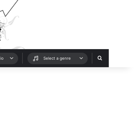
Hledat
io
Select a genre