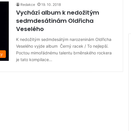
Redakce
19. 10. 2018
Vychází album k nedožitým
sedmdesátinám Oldřicha
Veselého
K nedožitým sedmdesátým narozeninám Oldřicha
Veselého vyjde album Černý racek / To nejlepší.
Poctou mimořádnému talentu brněnského rockera
ky
je tato kompilace…