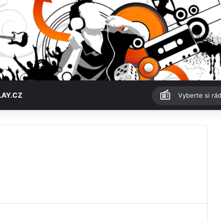
LAY.CZ
Vyberte si rád