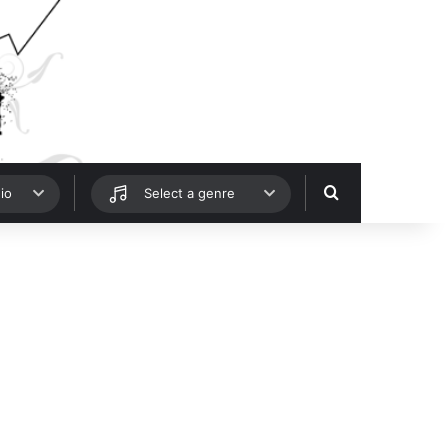
Hledat
io
Select a genre