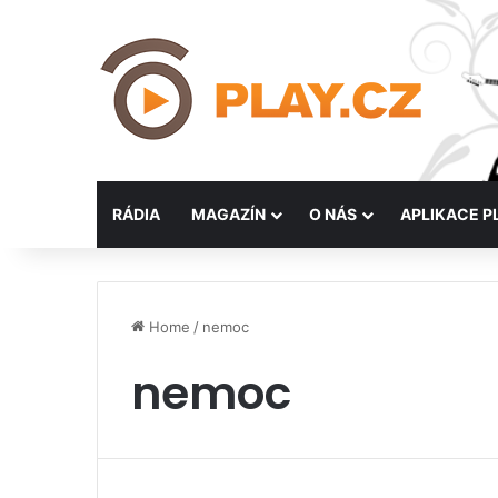
RÁDIA
MAGAZÍN
O NÁS
APLIKACE P
Home
/
nemoc
nemoc