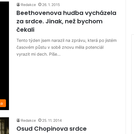
Redakce
26. 1. 2015
Beethovenova hudba vycházela
za srdce. Jinak, než bychom
čekali
Tento týden jsem narazil na zprávu, která po jistém
časovém půstu v sobě znovu měla potenciál
vyrazit mi dech. Píše…
na
Redakce
25. 11. 2014
Osud Chopinova srdce