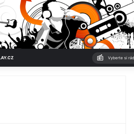
LAY.CZ
Vyberte si rád