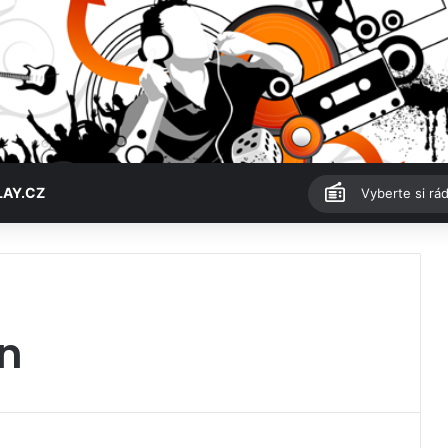
LAY.CZ
Vyberte si rád
n