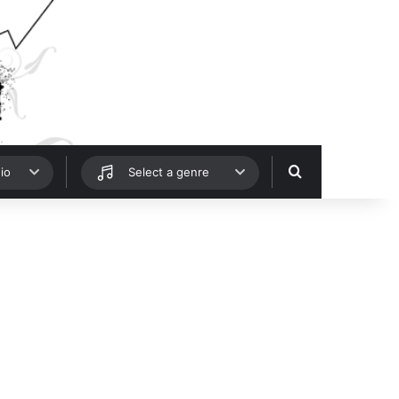
Hledat
io
Select a genre