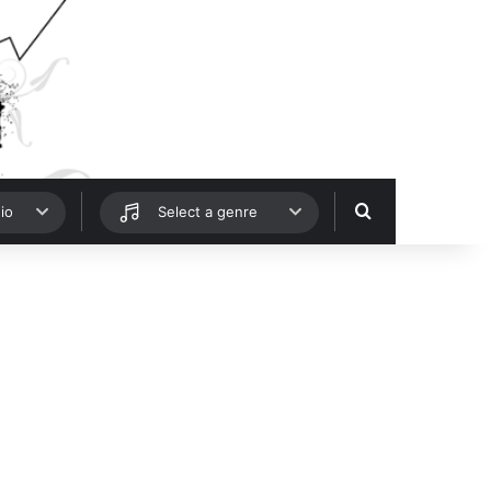
Hledat
io
Select a genre