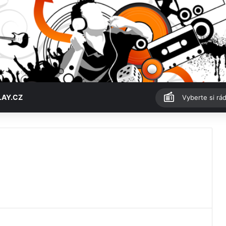
LAY.CZ
Vyberte si rád