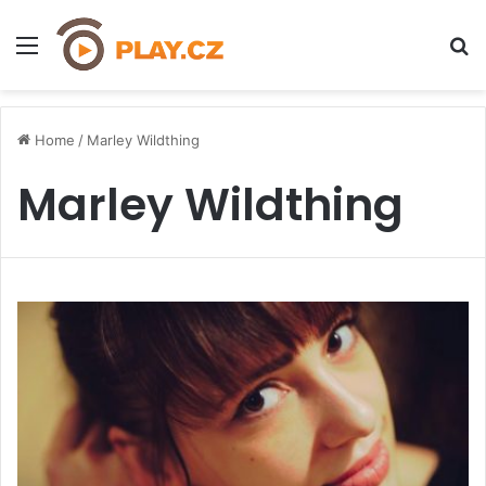
Menu
H
Home
/
Marley Wildthing
Marley Wildthing