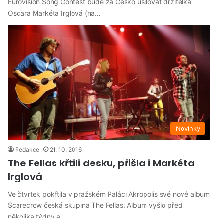
Eurovision Song Contest bude za Česko usilovat držitelka
Oscara Markéta Irglová (na…
Novinky
Redakce
21. 10. 2016
The Fellas křtili desku, přišla i Markéta
Irglová
Ve čtvrtek pokřtila v pražském Paláci Akropolis své nové album
Scarecrow česká skupina The Fellas. Album vyšlo před
několika týdny a…