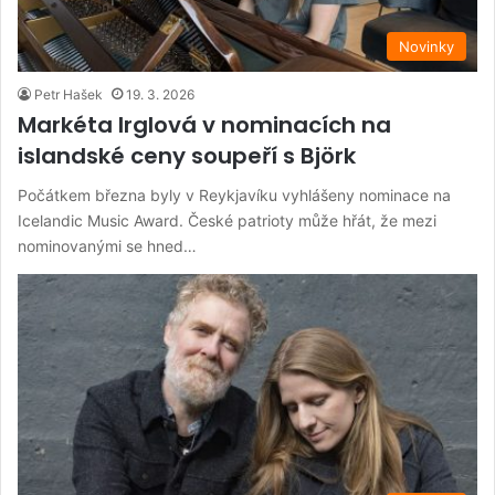
Novinky
Petr Hašek
19. 3. 2026
Markéta Irglová v nominacích na
islandské ceny soupeří s Björk
Počátkem března byly v Reykjavíku vyhlášeny nominace na
Icelandic Music Award. České patrioty může hřát, že mezi
nominovanými se hned…