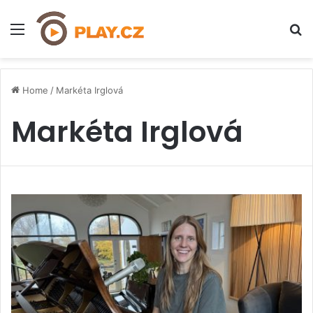
Menu
H
Home
/
Markéta Irglová
Markéta Irglová