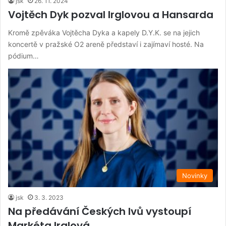
jsk
26. 11. 2024
Vojtěch Dyk pozval Irglovou a Hansarda
Kromě zpěváka Vojtěcha Dyka a kapely D.Y.K. se na jejich
koncertě v pražské O2 areně představí i zajímaví hosté. Na
pódium…
Novinky
jsk
3. 3. 2023
Na předávání Českých lvů vystoupí
Markéta Irglová