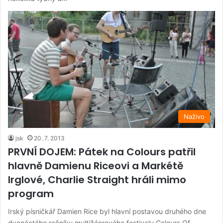
Naživo
jsk
20. 7. 2013
PRVNÍ DOJEM: Pátek na Colours patřil
hlavně Damienu Riceovi a Markétě
Irglové, Charlie Straight hráli mimo
program
Irský písničkář Damien Rice byl hlavní postavou druhého dne
dvanáctého ročníku multižánrového festivalu Colours Of