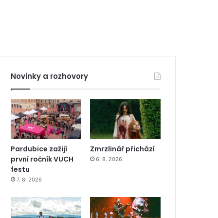
Novinky a rozhovory
Pardubice zažijí
Zmrzlinář přichází
první ročník VUCH
6. 8. 2026
festu
7. 8. 2026