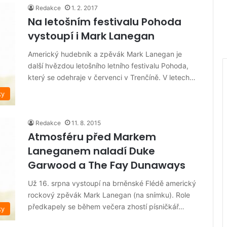
Redakce
1. 2. 2017
Na letošním festivalu Pohoda
vystoupí i Mark Lanegan
Americký hudebník a zpěvák Mark Lanegan je
další hvězdou letošního letního festivalu Pohoda,
který se odehraje v červenci v Trenčíně. V letech…
ky
Redakce
11. 8. 2015
Atmosféru před Markem
Laneganem naladí Duke
Garwood a The Fay Dunaways
Už 16. srpna vystoupí na brněnské Flédě americký
rockový zpěvák Mark Lanegan (na snímku). Role
předkapely se během večera zhostí písničkář…
ky