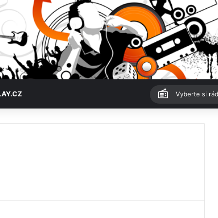
LAY.CZ
Vyberte si rád