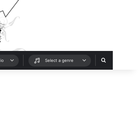
Hledat
io
Select a genre