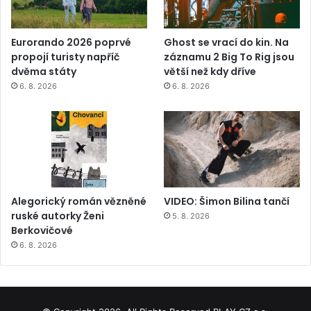
Eurorando 2026 poprvé
Ghost se vrací do kin. Na
propojí turisty napříč
záznamu 2 Big To Rig jsou
dvěma státy
větší než kdy dříve
6. 8. 2026
6. 8. 2026
Alegorický román vězněné
VIDEO: Šimon Bilina tančí
ruské autorky Ženi
5. 8. 2026
Berkovičové
6. 8. 2026