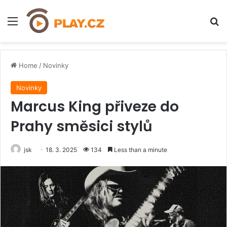
Menu
H
Home
/
Novinky
Novinky
Marcus King přiveze do
Prahy směsici stylů
jsk
18. 3. 2025
134
Less than a minute