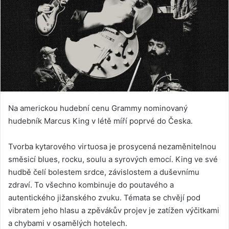
Na americkou hudební cenu Grammy nominovaný
hudebník Marcus King v létě míří poprvé do Česka.
Tvorba kytarového virtuosa je prosycená nezaměnitelnou
směsicí blues, rocku, soulu a syrových emocí. King ve své
hudbě čelí bolestem srdce, závislostem a duševnímu
zdraví. To všechno kombinuje do poutavého a
autentického jižanského zvuku. Témata se chvějí pod
vibratem jeho hlasu a zpěvákův projev je zatížen výčitkami
a chybami v osamělých hotelech.