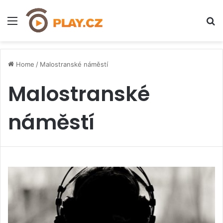
Menu
H
Home
/
Malostranské náměstí
Malostranské
náměstí