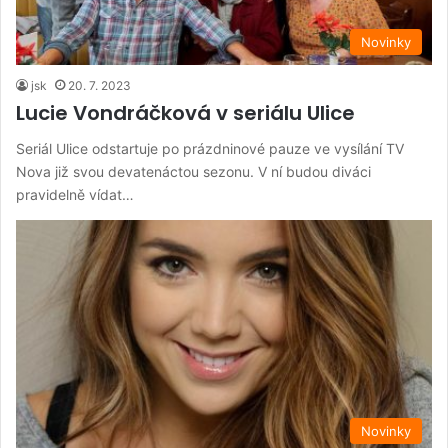
Novinky
jsk
20. 7. 2023
Lucie Vondráčková v seriálu Ulice
Seriál Ulice odstartuje po prázdninové pauze ve vysílání TV
Nova již svou devatenáctou sezonu. V ní budou diváci
pravidelně vídat…
Novinky