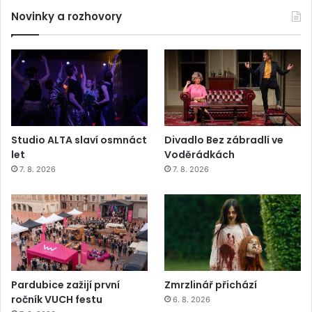
Novinky a rozhovory
Studio ALTA slaví osmnáct
Divadlo Bez zábradlí ve
let
Voděrádkách
7. 8. 2026
7. 8. 2026
Pardubice zažijí první
Zmrzlinář přichází
ročník VUCH festu
6. 8. 2026