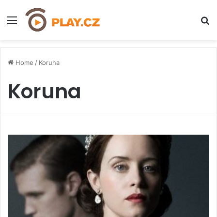
Menu
H
Home
/
Koruna
Koruna