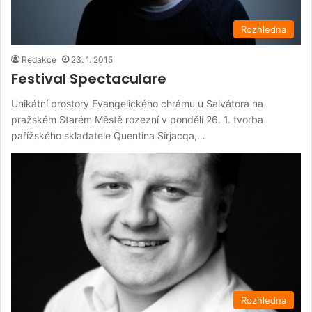
Rozhledna
Redakce
23. 1. 2015
Festival Spectaculare
Unikátní prostory Evangelického chrámu u Salvátora na
pražském Starém Městě rozezní v pondělí 26. 1. tvorba
pařížského skladatele Quentina Sirjacqa,…
Rozhledna