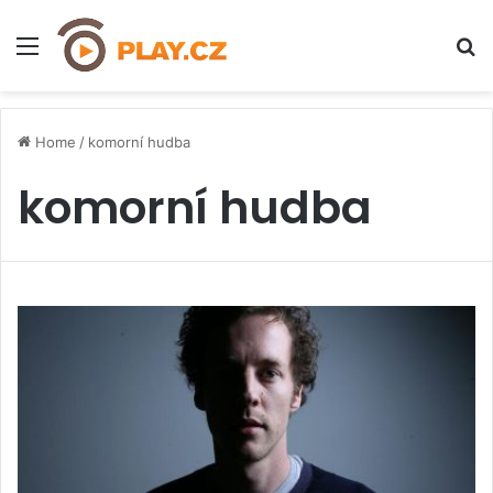
Menu
H
Home
/
komorní hudba
komorní hudba