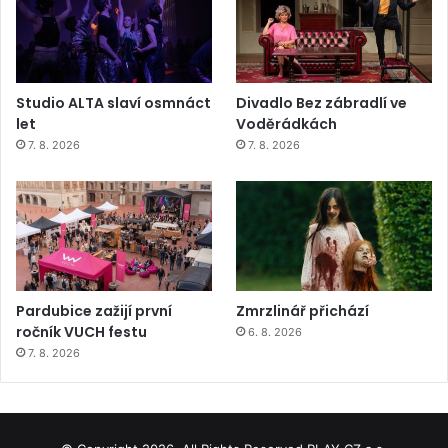
Studio ALTA slaví osmnáct
Divadlo Bez zábradlí ve
let
Voděrádkách
7. 8. 2026
7. 8. 2026
Pardubice zažijí první
Zmrzlinář přichází
ročník VUCH festu
6. 8. 2026
7. 8. 2026