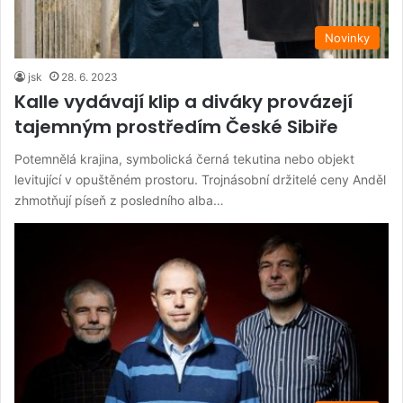
Novinky
jsk
28. 6. 2023
Kalle vydávají klip a diváky provázejí
tajemným prostředím České Sibiře
Potemnělá krajina, symbolická černá tekutina nebo objekt
levitující v opuštěném prostoru. Trojnásobní držitelé ceny Anděl
zhmotňují píseň z posledního alba…